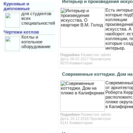
Интерьер и произведения искус
Курсовые и
дипломные
Есть интерье
квартире В.М. Голод
для студентов
которые под
всех
коллекции
специальностей
произведени
искусства. А
Чертежи котлов
наоборот: ес
Котлы и
коллекции, п
котельное
которые соз
оборудование
интерьер.
Подробнее
Разместил:
admin
Дата: 06.02.2017 Просмотров:
8079
Комментарии
Современные коттеджи. Дом на
Современный
в Калифорнии
от архитекто
Роберта Кер
расположилс
пляже округа
в Калифорни
Подробнее
Разместил:
admin
Дата: 26.12.2016 Просмотров:
6141
Комментарии