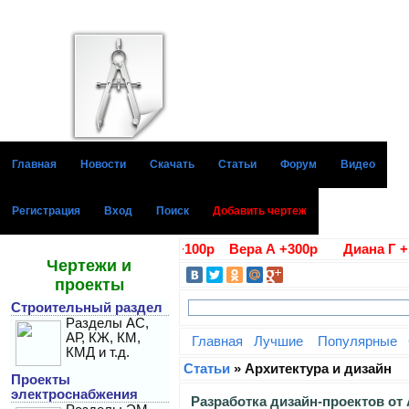
Главная
Новости
Скачать
Статьи
Форум
Видео
Регистрация
Вход
Поиск
Добавить чертеж
лагодарности Алла В. +100р Вера А +300р Диана Г +100
Чертежи и
проекты
Строительный раздел
Разделы АС,
АР, КЖ, КМ,
Главная
Лучшие
Популярные
КМД и т.д.
Статьи
» Архитектура и дизайн
Проекты
электроснабжения
Разработка дизайн-проектов от