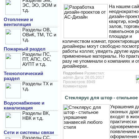
Разделы ЭМ,
ЭС, ЭО, ЭОМ и
На нашем сай
Дизайн
т.д.
неоднократно
дизайн-проек
Отопление и
квартир, кон
вентиляция
залов, торгов
Разделы ОВ,
павильонов р
ОВиК, ТМ, ТС и
площади и
т.д.
количеством комнат, проектировщи
дизайнеры могут свободно посмотр
Пожарный раздел
работы коллег, увидеть другие иде
Разделы ПС,
примененные материалы. Но практ
ПТ, АПС, ОС,
разу не упоминали о компаниях и 
АУПТ и т.д.
дизайнерах.
Технологический
Подробнее
Разместил:
admin
Дата: 26.05.2017
раздел
Просмотров: 8949
Разделы ТХ и
Комментарии
т.д.
Стеклярус для штор - стильное
Водоснабжение и
Украшения д
украшение занавесей любого с
канализация
оконных дра
Разделы ВК,
входят в жиз
НВК и т.д.
практически
одновременн
появлением 
Сети и системы связи
оформления 
Разделы СС,