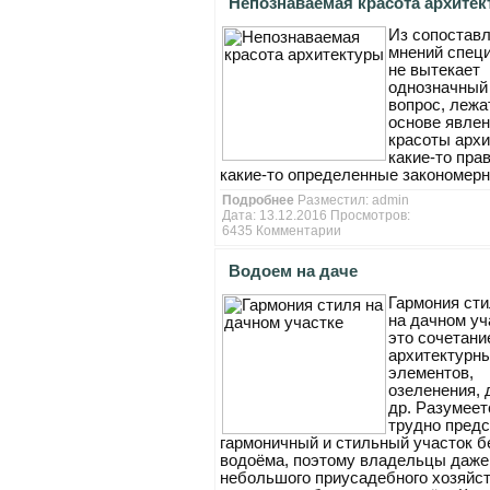
Непознаваемая красота архите
Из сопостав
мнений спец
не вытекает
однозначный 
вопрос, лежа
основе явле
красоты арх
какие-то пра
какие-то определенные закономерн
Подробнее
Разместил:
admin
Дата: 13.12.2016 Просмотров:
6435
Комментарии
Водоем на даче
Гармония ст
на дачном уч
это сочетани
архитектурн
элементов,
озеленения, 
др. Разумеет
трудно предс
гармоничный и стильный участок б
водоёма, поэтому владельцы даже
небольшого приусадебного хозяйс