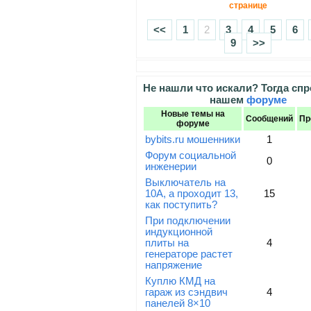
странице
<<
1
2
3
4
5
6
9
>>
Не нашли что искали? Тогда спр
нашем
форуме
Новые темы на
Сообщений
Пр
форуме
bybits.ru мошенники
1
Форум социальной
0
инженерии
Выключатель на
10А, а проходит 13,
15
как поступить?
При подключении
индукционной
плиты на
4
генераторе растет
напряжение
Куплю КМД на
гараж из сэндвич
4
панелей 8×10