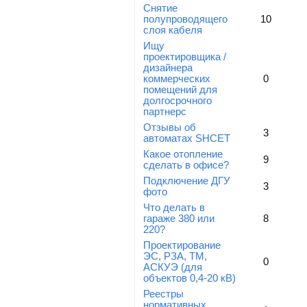
Снятие
полупроводящего
10
слоя кабеля
Ищу
проектировщика /
дизайнера
коммерческих
0
помещений для
долгосрочного
партнерс
Отзывы об
3
автоматах SHCET
Какое отопление
9
сделать в офисе?
Подключение ДГУ
3
фото
Что делать в
гараже 380 или
8
220?
Проектирование
ЭС, РЗА, ТМ,
0
АСКУЭ (для
объектов 0,4-20 кВ)
Реестры
нормативных