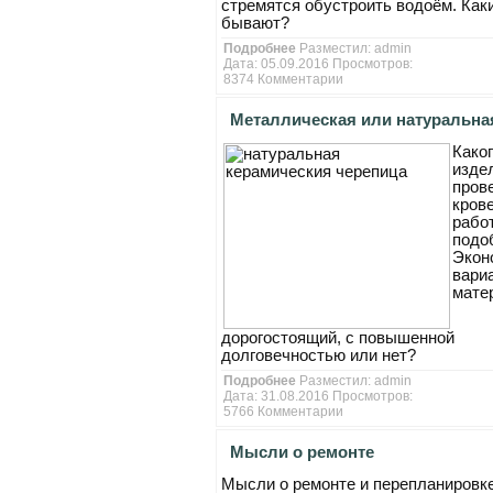
стремятся обустроить водоём. Как
бывают?
Подробнее
Разместил:
admin
Дата: 05.09.2016 Просмотров:
8374
Комментарии
Металлическая или натуральна
Каког
керамическия черепица
изде
пров
кров
рабо
подо
Экон
вари
мате
дорогостоящий, с повышенной
долговечностью или нет?
Подробнее
Разместил:
admin
Дата: 31.08.2016 Просмотров:
5766
Комментарии
Мысли о ремонте
Мысли о ремонте и перепланировк