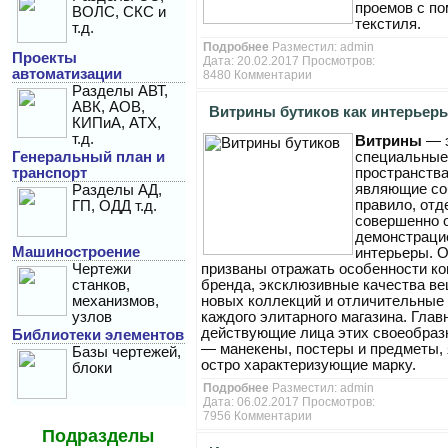
проемов с п
ВОЛС, СКС и
текстиля.
т.д.
Подробнее
Разместил:
admin
Проекты
Дата: 20.02.2017 Просмотров:
автоматизации
8480
Комментарии
Разделы АВТ,
АВК, АОВ,
Витрины бутиков как интерьер
КИПиА, АТХ,
т.д.
Витрины
— 
брендов
Генеральный план и
специальные
транспорт
пространства
являющие соб
Разделы АД,
правило, отд
ГП, ОДД т.д.
совершенно 
демонстраци
Машиностроение
интерьеры. 
Чертежи
призваны отражать особенности к
станков,
бренда, эксклюзивные качества ве
механизмов,
новых коллекций и отличительные
узлов
каждого элитарного магазина. Глав
действующие лица этих своеобраз
Библиотеки элементов
— манекены, постеры и предметы, 
Базы чертежей,
остро характеризующие марку.
блоки
Подробнее
Разместил:
admin
Дата: 06.02.2017 Просмотров:
7956
Комментарии
Подразделы