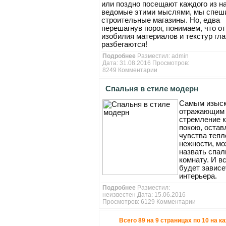
или поздно посещают каждого из на
ведомые этими мыслями, мы спеш
строительные магазины. Но, едва
перешагнув порог, понимаем, что от
изобилия материалов и текстур гла
разбегаются!
Подробнее
Разместил:
admin
Дата: 31.08.2016 Просмотров:
8249
Комментарии
Спальня в стиле модерн
Самым изыс
отражающим
стремление к
покою, оста
чувства тепл
нежности, м
назвать спа
комнату. И в
будет зависе
интерьера.
Подробнее
Разместил:
неизвестен Дата: 15.06.2016
Просмотров: 6129
Комментарии
Всего 89 на 9 страницах по 10 на к