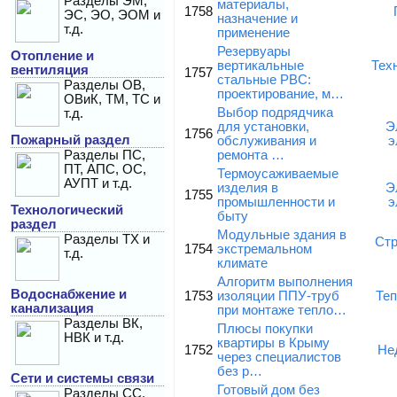
Разделы ЭМ,
материалы,
1758
ЭС, ЭО, ЭОМ и
назначение и
т.д.
применение
Резервуары
Отопление и
вертикальные
Тех
вентиляция
1757
стальные РВС:
Разделы ОВ,
проектирование, м…
ОВиК, ТМ, ТС и
Выбор подрядчика
т.д.
для установки,
Э
1756
Пожарный раздел
обслуживания и
э
Разделы ПС,
ремонта …
ПТ, АПС, ОС,
Термоусаживаемые
АУПТ и т.д.
изделия в
Э
1755
промышленности и
э
Технологический
быту
раздел
Модульные здания в
Разделы ТХ и
Стр
1754
экстремальном
т.д.
климате
Алгоритм выполнения
Водоснабжение и
1753
изоляции ППУ-труб
Те
канализация
при монтаже тепло…
Разделы ВК,
Плюсы покупки
НВК и т.д.
квартиры в Крыму
1752
Не
через специалистов
без р…
Сети и системы связи
Готовый дом без
Разделы СС,