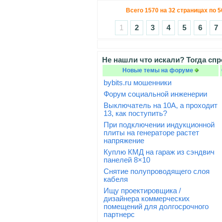
Всего 1570 на 32 страницах по 
1
2
3
4
5
6
7
Не нашли что искали? Тогда сп
Новые темы на форуме
bybits.ru мошенники
Форум социальной инженерии
Выключатель на 10А, а проходит
13, как поступить?
При подключении индукционной
плиты на генераторе растет
напряжение
Куплю КМД на гараж из сэндвич
панелей 8×10
Снятие полупроводящего слоя
кабеля
Ищу проектировщика /
дизайнера коммерческих
помещений для долгосрочного
партнерс