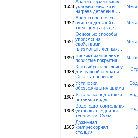
Анализ термических
1693
условий очистки и
Мета
нагрева деталей в …
Анализ процессов
1692
очистки деталей в
Мета
тлеющем разряде
Основные способы
управления
1691
Мета
свойствами
плазмонапыленных…
Биокомпозиционные
1690
Мета
пористые покрытия
Как выбрать раковину
Стр
1689
для ванной комнаты
Советы специали…
Установка
Вод
1688
обезвоживания шлама
Установка подготовки
Вод
1687
питьевой воды
Водоподготовительная
Вод
1686
установка подпитки
теплосети. Схем…
Дожимная
1685
компрессорная
Э
станция