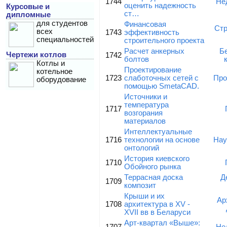
1744
Не
оценить надежность
Курсовые и
ст…
дипломные
для студентов
Финансовая
Стр
всех
1743
эффективность
специальностей
строительного проекта
Расчет анкерных
Б
Чертежи котлов
1742
болтов
Котлы и
Проектирование
котельное
1723
слаботочных сетей с
Про
оборудование
помощью SmetaCAD.
Источники и
температура
1717
возгорания
материалов
Интеллектуальные
1716
технологии на основе
Нау
онтологий
История киевского
1710
Обойного рынка
Террасная доска
Д
1709
композит
Крыши и их
Ар
1708
архитектура в ХV -
ХVII вв в Беларуси
Арт-квартал «Выше»: