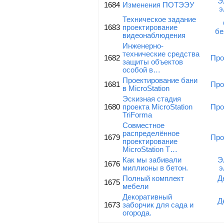
Э
1684
Изменения ПОТЭЭУ
э
Техническое задание
1683
проектирование
бе
видеонаблюдения
Инженерно-
технические средства
1682
Про
защиты объектов
особой в…
Проектирование бани
1681
Про
в MicroStation
Эскизная стадия
1680
проекта MicroStation
Про
TriForma
Совместное
распределённое
1679
Про
проектирование
MicroStation T…
Как мы забивали
Э
1676
миллионы в бетон.
э
Полный комплект
Д
1675
мебели
Декоративный
Д
1673
заборчик для сада и
огорода.