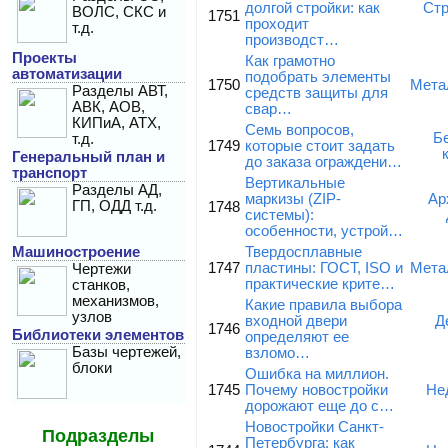
долгой стройки: как
Стр
ВОЛС, СКС и
1751
проходит
т.д.
производст…
Проекты
Как грамотно
автоматизации
подобрать элементы
1750
Мета
Разделы АВТ,
средств защиты для
АВК, АОВ,
свар…
КИПиА, АТХ,
Семь вопросов,
Б
т.д.
1749
которые стоит задать
Генеральный план и
до заказа ограждени…
транспорт
Вертикальные
Разделы АД,
маркизы (ZIP-
Ар
ГП, ОДД т.д.
1748
системы):
особенности, устрой…
Машиностроение
Твердосплавные
1747
пластины: ГОСТ, ISO и
Мета
Чертежи
практические крите…
станков,
механизмов,
Какие правила выбора
узлов
входной двери
Д
1746
Библиотеки элементов
определяют ее
Базы чертежей,
взломо…
блоки
Ошибка на миллион.
1745
Почему новостройки
Не
дорожают еще до с…
Новостройки Санкт-
Подразделы
Петербурга: как