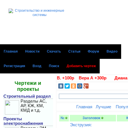
Главная
Новости
Скачать
Статьи
Форум
Видео
Регистрация
Вход
Поиск
Добавить чертеж
 благодарности Алла В. +100р Вера А +300р Диана Г +10
Чертежи и
проекты
Строительный раздел
Разделы АС,
АР, КЖ, КМ,
Главная
Лучшие
Попу
КМД и т.д.
№
Заголовок
Проекты
электроснабжения
Экструзия: