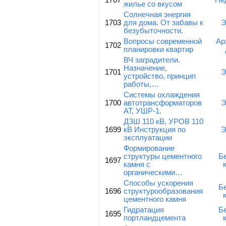
1707
Не
жилье со вкусом
Солнечная энергия
1703
для дома. От забавы к
Э
безубыточности.
Вопросы современной
Ар
1702
планировки квартир
ВЧ заградители.
Назначение,
1701
Э
устройство, принцип
работы,…
Системы охлаждения
1700
автотрансформаторов
Э
АТ, УШР-1.
ДЗШ 110 кВ, УРОВ 110
1699
кВ Инструкция по
Э
эксплуатации
Формирование
структуры цементного
Б
1697
камня с
органическими…
Способы ускорения
Б
1696
структурообразования
цементного камня
Гидратация
Б
1695
портландцемента