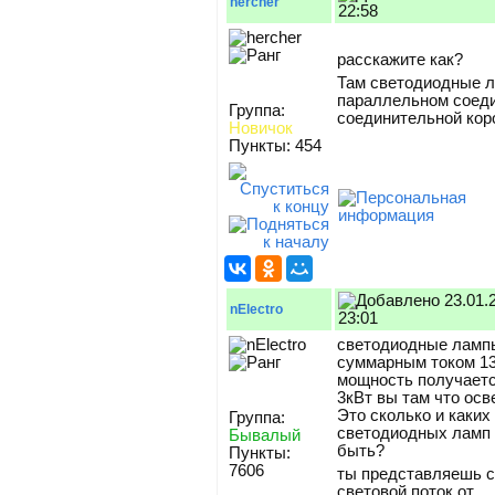
hercher
22:58
расскажите как?
Там светодиодные л
параллельном соеди
Группа:
соединительной кор
Новичок
Пункты: 454
23.01.
nElectro
23:01
светодиодные ламп
суммарным током 1
мощность получаетс
3кВт вы там что ос
Это сколько и каких
Группа:
светодиодных ламп
Бывалый
быть?
Пункты:
7606
ты представляешь 
световой поток от