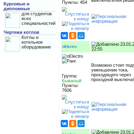
выключателей реши
Пункты: 454
Курсовые и
дипломные
для студентов
всех
специальностей
Чертежи котлов
Котлы и
котельное
23.01.
оборудование
nElectro
22:55
Возможно стоит под
уменьшении тока,
проходящего через
Группа:
проходной выключа
Бывалый
Пункты:
7606
23.01.