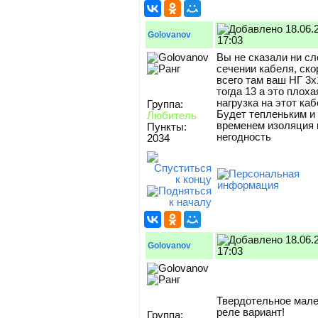
18.06.
Golovanov
17:03
Вы не сказали ни сл
сечении кабеля, ско
всего там ваш НГ 3х
тогда 13 а это плоха
нагрузка на этот каб
Группа:
Будет тепленьким и
Любитель
временем изоляция 
Пункты:
негодность
2034
18.06.
Golovanov
17:03
Твердотельное мал
реле вариант!
Группа: