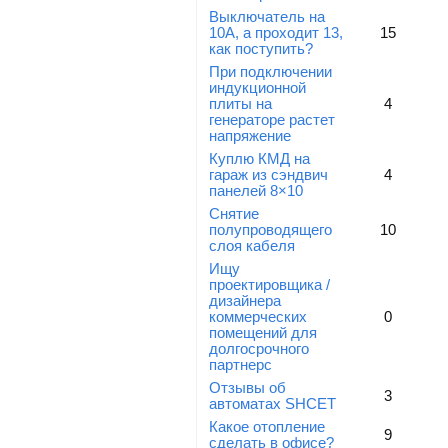
Выключатель на
10А, а проходит 13,
15
как поступить?
При подключении
индукционной
плиты на
4
генераторе растет
напряжение
Куплю КМД на
гараж из сэндвич
4
панелей 8×10
Снятие
полупроводящего
10
слоя кабеля
Ищу
проектировщика /
дизайнера
коммерческих
0
помещений для
долгосрочного
партнерс
Отзывы об
3
автоматах SHCET
Какое отопление
9
сделать в офисе?