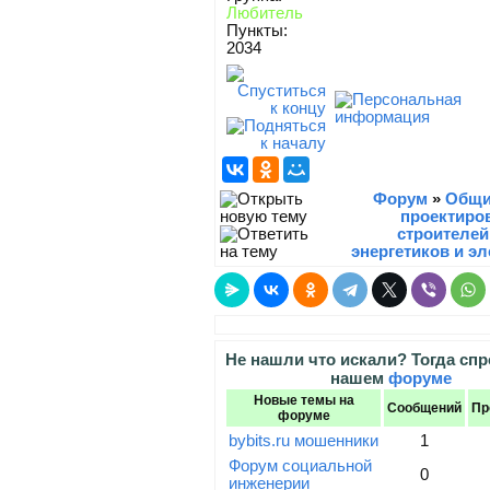
Любитель
Пункты:
2034
Форум
»
Общи
проектиро
строителей
энергетиков и э
Не нашли что искали? Тогда спр
нашем
форуме
Новые темы на
Сообщений
Пр
форуме
bybits.ru мошенники
1
Форум социальной
0
инженерии