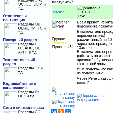
Разделы ЭМ,
поступить?
ЭС, ЭО, ЭОМ и
т.д.
23.01.2022
hercher
Отопление и
17:49
вентиляция
Всем привет. Ребята
Разделы ОВ,
подскажите пожалуй
ОВиК, ТМ, ТС и
Выключатель проход
т.д.
переключатель)
Группа:
рассчитанный на 10 
Пожарный раздел
Новичок
через него проходит
Разделы ПС,
Пункты: 454
13ампер.
ПТ, АПС, ОС,
Выключатель перес
АУПТ и т.д.
работать по известн
Технологический
причине " обугливан
раздел
контактной зоны.
Разделы ТХ и
И не п
одскажите как
т.д.
из положения?
Через Реле с катушк
вольт?
Водоснабжение и
канализация
Разделы ВК,
НВК и т.д.
Сети и системы связи
Разделы СС,