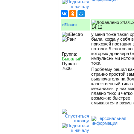
24.01.
nElectro
14:12
у меня тоже такая х
была, когда у себя в
прихожей поставил 
потолок 9 спотов по 
которых драйвера б
Группа:
импульсными источ
Бывалый
тока..
Пункты:
7606
Проблему решил как
странно простой за
выключателя на бо
качественный типа л
механизмы у них мя
плавно тихо и четко 
возможно быстрее
смыкаются и размы