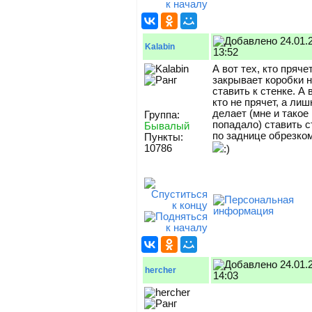
24.01.
Kalabin
13:52
А вот тех, кто пряче
закрывает коробки 
ставить к стенке. А 
кто не прячет, а ли
делает (мне и такое
Группа:
попадало) ставить с
Бывалый
по заднице обрезко
Пункты:
10786
:)
24.01.
hercher
14:03