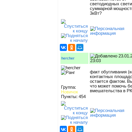
светодиодных свет
суммарной мощност
3кВт?
23.01.
hercher
23:03
факт обугливания (к
контактных площадо
остается фактом. В
что может помочь б
Группа:
вмешательства в Р
Новичок
Пункты: 454