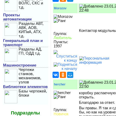
ВОЛС, СКС и
23.01.
т.д.
Morozov
22:48
Проекты
автоматизации
Разделы АВТ,
АВК, АОВ,
Контактор модульн
КИПиА, АТХ,
Группа:
т.д.
Любитель
Генеральный план и
Пункты:
транспорт
1997
Разделы АД,
ГП, ОДД т.д.
Машиностроение
Чертежи
станков,
механизмов,
узлов
23.01.
hercher
22:50
Библиотеки элементов
Базы чертежей,
коробку распаечную
блоки
открыть.
Благодарю за ответ.
Вы правы. Я так и с
Группа:
бы, но как на уровне
Подразделы
Новичок