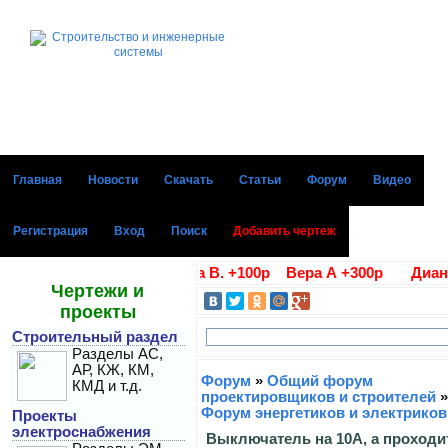
Главная
Новости
Скачать
Статьи
Форум
Видео
Регистрация
Вход
Поиск
Добавить чертеж
благодарности Алла В. +100р Вера А +300р Диана Г +10
Чертежи и
проекты
Строительный раздел
Разделы АС,
АР, КЖ, КМ,
Форум
»
Общий форум
КМД и т.д.
проектировщиков и строителей
»
Форум энергетиков и электриков
Проекты
электроснабжения
Выключатель на 10А, а проходит