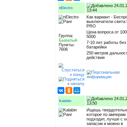
24.01.
nElectro
13:44
Как вариант - Бесп
выключатели света 
PRO
Цена вопроса от 100
Группа:
5000
Бывалый
7-10 лет работы бе
Пункты:
батарейки
7606
250 метров дальнос
действия
24.01.
Kalabin
13:50
Ищешь твердотельн
которое по амперам
подходит, лучше с 
запасом и можно в