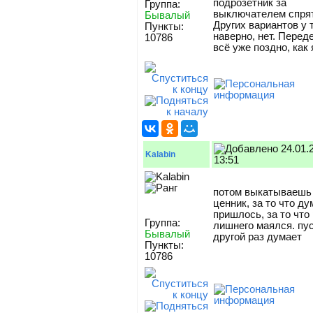
подрозетник за
Группа:
выключателем спрят
Бывалый
Других вариантов у 
Пункты:
наверно, нет. Пере
10786
всё уже поздно, как 
24.01.
Kalabin
13:51
потом выкатываешь
ценник, за то что ду
пришлось, за то что
Группа:
лишнего маялся. пус
Бывалый
другой раз думает
Пункты:
10786