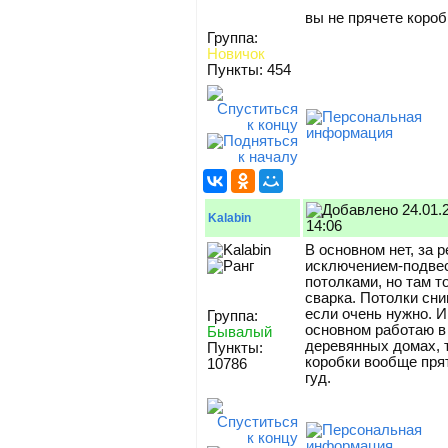
вы не прячете короб
Группа:
Новичок
Пункты: 454
24.01.
Kalabin
14:06
В основном нет, за 
исключением-подве
потолками, но там т
сварка. Потолки сн
если очень нужно. И
Группа:
основном работаю в
Бывалый
деревянных домах, 
Пункты:
коробки вообще пря
10786
гуд.