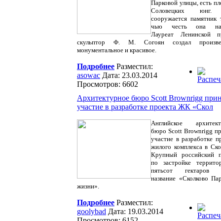
Парковой улицы, есть п
Соловецких юнг.
сооружается памятник 
чью честь она наз
Лауреат Ленинской п
скульптор Ф. М. Согоян создал произве
монументальное и красивое.
Подробнее
Разместил:
asowac
Дата: 23.03.2014
Просмотров: 6602
Архитектурное бюро Scott Brownrigg при
участие в разработке проекта ЖК «Скол
Английское архитект
бюро Scott Brownrigg п
участие в разработке п
жилого комплекса в Ско
Крупный российский п
по застройке террито
пятьсот гектаров 
название «Сколково Па
жизни».
Подробнее
Разместил:
goolybad
Дата: 19.03.2014
Просмотров: 6152