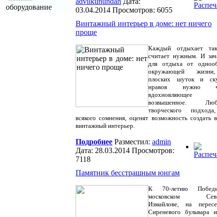
advilkunundah
Дата:
оборудование
03.04.2014 Просмотров: 6055
Винтажный интерьер в доме: нет ничего
проще
Каждый отдыхает так
считает нужным. И за
для отдыха от однооб
окружающей жизни
плоских шуток и ск
нравов нужно чт
вдохновляюще
возвышенное. Люб
творческого подхода
всякого сомнения, оценят возможность создать 
винтажный интерьер.
Подробнее
Разместил:
admin
Дата: 28.03.2014 Просмотров:
7118
Памятник бесстрашным юнгам
К 70-летию Побе
московском Севе
Измайлове, на пересе
Сиреневого бульвара 