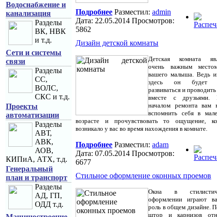
Водоснабжение и
Подробнее
Разместил:
admin
канализация
Дата: 22.05.2014 Просмотров:
Разделы
5862
ВК, НВК
и т.д.
Дизайн детской комнаты
Сети и системы
Детская комната явл
связи
очень важным место
Разделы
вашего малыша. Ведь 
СС,
здесь он будет ж
ВОЛС,
развиваться и проводить
СКС и т.д.
вместе с друзьями. 
началом ремонта вам 
Проекты
вспомнить себя в мал
автоматизации
возрасте и прочувствовать то ощущение, ко
Разделы
возникало у вас во время нахождения в комнате.
АВТ,
АВК,
Подробнее
Разместил:
adam
АОВ,
Дата: 07.05.2014 Просмотров:
КИПиА, АТХ, т.д.
6677
Генеральный
Стильное оформление оконных проемов
план и транспорт
Разделы
Окна в стилистич
АД, ГП,
оформлении играют в
ОДД т.д.
роль в общем дизайне. 
штор и карнизов отн
Машиностроение