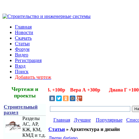
Главная
Новости
Скачать
Статьи
Форум
Видео
Регистрация
Вход
Поиск
Добавить чертеж
Чертежи и
одарности Алла В. +100р Вера А +300р Диана Г +100р Да
проекты
Строительный
раздел
Разделы
Главная
Лучшие
Популярные
Спис
АС, АР,
Статьи
» Архитектура и дизайн
КЖ, КМ,
КМД и т.д.
Двери dariano