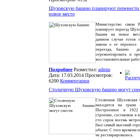
Шуховскую башню планируют перенести
новое место
Министерство связи Р
планирует переезд Шух
башни на новое мес
данном случае готов 
закона о ее переносе.
переезда, башню
д
отремонтировать и пр
восстановительные рабо
Подробнее
Разместил:
admin
Дата: 17.03.2014 Просмотров:
6200
Комментарии
Столичную Шуховскую башню могут сне
Столичная Шуховская 
находится на грани с
Построенное в 1922
строение, составляла в 
сто сорок восемь метро
был самый высокий гор
объект. С того времени н
не реставрировалось.