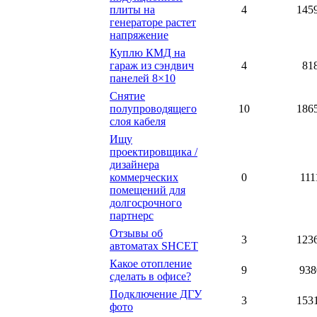
плиты на
4
145
генераторе растет
напряжение
Куплю КМД на
гараж из сэндвич
4
81
панелей 8×10
Снятие
полупроводящего
10
186
слоя кабеля
Ищу
проектировщика /
дизайнера
коммерческих
0
111
помещений для
долгосрочного
партнерс
Отзывы об
3
123
автоматах SHCET
Какое отопление
9
938
сделать в офисе?
Подключение ДГУ
3
153
фото