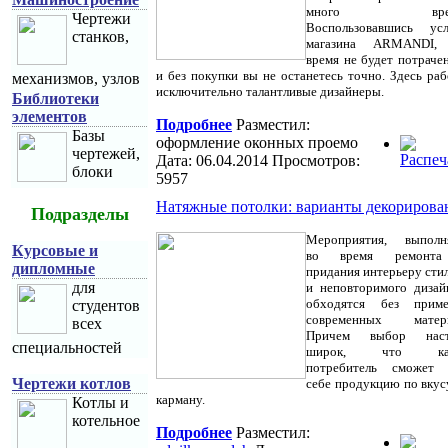
много време
Чертежи
Воспользовавшись усл
станков,
магазина ARMANDI,
время не будет потрачен
и без покупки вы не останетесь точно. Здесь ра
механизмов, узлов
исключительно талантливые дизайнеры.
Библиотеки
элементов
Подробнее
Разместил:
Базы
оформление оконных проемо
чертежей,
Дата: 06.04.2014 Просмотров:
блоки
5957
Натяжные потолки: варианты декорирова
Подразделы
Мероприятия, выполн
Курсовые и
во время ремонта
дипломные
придания интерьеру сти
для
и неповторимого дизай
обходятся без приме
студентов
современных матери
всех
Причем выбор наст
специальностей
широк, что ка
потребитель сможет 
Чертежи котлов
себе продукцию по вкус
карману.
Котлы и
котельное
Подробнее
Разместил: