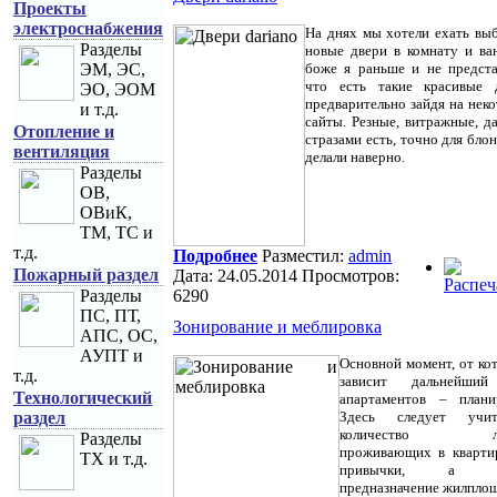
Проекты
электроснабжения
На днях мы хотели ехать вы
Разделы
новые двери в комнату и ва
ЭМ, ЭС,
боже я раньше и не предста
что есть такие красивые д
ЭО, ЭОМ
предварительно зайдя на нек
и т.д.
сайты. Резные, витражные, д
Отопление и
стразами есть, точно для бло
вентиляция
делали наверно.
Разделы
ОВ,
ОВиК,
ТМ, ТС и
т.д.
Подробнее
Разместил:
admin
Пожарный раздел
Дата: 24.05.2014 Просмотров:
Разделы
6290
ПС, ПТ,
Зонирование и меблировка
АПС, ОС,
АУПТ и
Основной момент, от ко
т.д.
зависит дальнейши
Технологический
апартаментов – плани
раздел
Здесь следует учит
количество лю
Разделы
проживающих в кварти
ТХ и т.д.
привычки, а т
предназначение жилпло