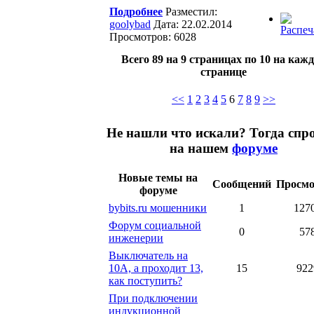
Подробнее
Разместил:
goolybad
Дата: 22.02.2014
Просмотров: 6028
Всего 89 на 9 страницах по 10 на каж
странице
<<
1
2
3
4
5
6
7
8
9
>>
Не нашли что искали? Тогда спр
на нашем
форуме
Новые темы на
Сообщений
Просмо
форуме
bybits.ru мошенники
1
127
Форум социальной
0
57
инженерии
Выключатель на
10А, а проходит 13,
15
922
как поступить?
При подключении
индукционной