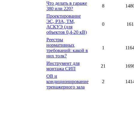
Что делать в гараже
8
148
380 или 220?
Проектирование
ЭС, РЗА, ТМ,
0
161
АСКУЭ (для
объектов 0,4-20 кВ)
Реестры
нормативных
1
116
требований: какой в
них толк?
Инструмент для
21
169
монтажа СИП
ОВ и
кондиционирование
2
141
тренажерного зала