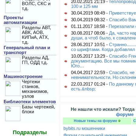
20.02.2021 21:19 -
теплопровод
ВОЛС, СКС и
100 и 125 мм
т.д.
30.04.2019 08:49 -
Приветствуе
Проекты
30.04.2019 08:32 -
Спасибо Вам
автоматизации
01.11.2017 18:58 -
Перезалили 
Разделы АВТ,
АВК, АОВ,
30.08.2017 08:06 -
Да, часто на
КИПиА, АТХ,
души, а чтоб было, к сожален
т.д.
28.06.2017 10:51 -
Странно.....
Генеральный план и
со шрифтами. Когда добавлял
транспорт
10.05.2017 13:29 -
Спасибо Free
Разделы АД,
документацию. Все мы помним
ГП, ОДД т.д.
Юго…
04.04.2017 22:59 -
Спасибо, не
Машиностроение
невнимательности. Но склоня
Чертежи
22.03.2017 01:24 -
По данному 
станков,
есть.&nbsp;
механизмов,
узлов
Библиотеки элементов
Базы чертежей,
Не нашли что искали? Тогда
блоки
форуме
Новые темы на форуме
С
bybits.ru мошенники
Подразделы
Форум социальной инженерии