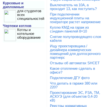
Курсовые и
Выключатель на 10А, а
дипломные
проходит 13, как поступить?
для студентов
При подключении
всех
индукционной плиты на
специальностей
генераторе растет напряжение
Чертежи котлов
Куплю КМД на гараж из
Котлы и
сэндвич панелей 8×10
котельное
Снятие полупроводящего слоя
оборудование
кабеля
Ищу проектировщика /
дизайнера коммерческих
помещений для долгосрочного
партнерс
Отзывы об автоматах SHCET
Какое отопление сделать в
офисе?
Подключение ДГУ фото
Что делать в гараже 380 или
220?
Проектирование ЭС, РЗА, ТМ,
АСКУЭ (для объектов 0,4-20
кВ)
Реестры нормативных