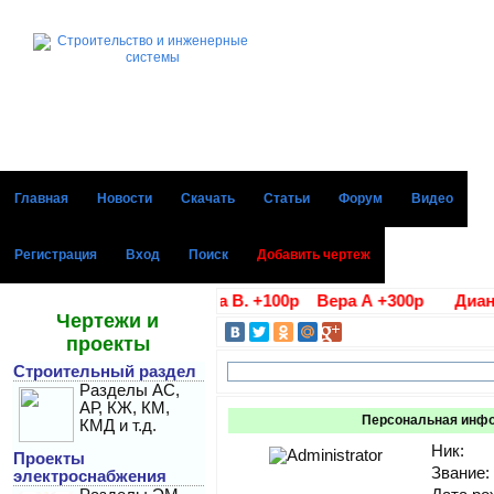
Главная
Новости
Скачать
Статьи
Форум
Видео
Регистрация
Вход
Поиск
Добавить чертеж
ние благодарности Алла В. +100р Вера А +300р Диана Г
Чертежи и
проекты
Строительный раздел
Разделы АС,
АР, КЖ, КМ,
Персональная инф
КМД и т.д.
Ник:
Проекты
Звание:
электроснабжения