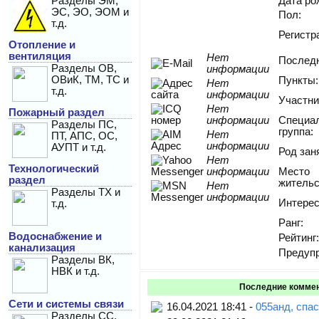
Разделы ЭМ,
Дата ро
ЭС, ЭО, ЭОМ и
Пол:
т.д.
Регистр
Отопление и
вентиляция
Нет
Последн
Разделы ОВ,
информации
ОВиК, ТМ, ТС и
Пункты:
Нет
т.д.
информации
Участни
Нет
Пожарный раздел
информации
Специа
Разделы ПС,
группа:
Нет
ПТ, АПС, ОС,
информации
АУПТ и т.д.
Род зан
Нет
Технологический
информации
Место
раздел
жительс
Нет
Разделы ТХ и
информации
Интерес
т.д.
Ранг:
Водоснабжение и
Рейтинг:
канализация
Предуп
Разделы ВК,
НВК и т.д.
Последние комме
Сети и системы связи
16.04.2021 18:41 -
055анд, спа
Разделы СС,