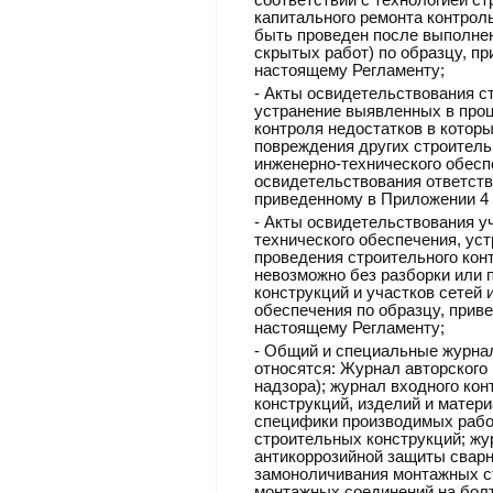
соответствии с технологией ст
капитального ремонта контрол
быть проведен после выполнен
скрытых работ) по образцу, п
настоящему Регламенту;
-
Акты освидетельствования с
устранение выявленных в проц
контроля недостатков в котор
повреждения других строитель
инженерно-технического обесп
освидетельствования ответств
приведенному в Приложении 4 
-
Акты освидетельствования уч
технического обеспечения, ус
проведения строительного кон
невозможно без разборки или 
конструкций и участков сетей 
обеспечения по образцу, прив
настоящему Регламенту;
-
Общий и специальные журнал
относятся: Журнал авторского 
надзора); журнал входного ко
конструкций, изделий и матери
специфики производимых рабо
строительных конструкций; жу
антикоррозийной защиты свар
замоноличивания монтажных с
монтажных соединений на болт