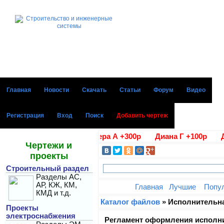
Главная
Новости
Скачать
Статьи
Форум
Видео
Регистрация
Вход
Поиск
Добавить чертеж
и Алла В. +100р Вера А +300р Диана Г +100р Дарья Е +
Чертежи и
проекты
Строительный раздел
Разделы АС,
АР, КЖ, КМ,
Главная
Лучшие
Попу
КМД и т.д.
Каталог файлов
» Исполнительн
Проекты
электроснабжения
Регламент оформления исполн