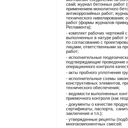
свай; журнал бетонных работ (
применением монолитного бето
антикоррозийных работ; журна
технического нивелирования; 
работ (формы журналов привед
Регламента);
-
комплект рабочих чертежей с
выполненных в натуре работ э
по согласованию с проектиров
лицами, ответственными за п
работ;
-
исполнительные геодезическ
подтверждающие проведение 
операционного контроля качест
-
акты пробного уплотнения гру
-
исполнительные схемы закон
конструктивных элементов, пр
технического обеспечения;
-
ведомости выполненных конт
приемочного контроля (как геод
-
документы о качестве продук
сертификаты, паспорта, санит
заключения и т.п.);
-
утвержденные рецепты (подбо
многокомпонентных смесей;