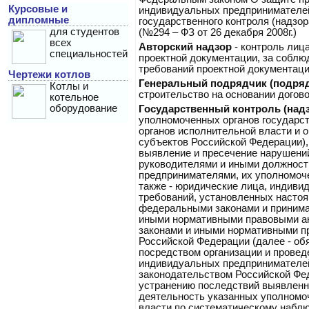
Курсовые и
индивидуальных предпринимателе
дипломные
государственного контроля (надзор
для студентов
(№294 – ФЗ от 26 декабря 2008г.)
всех
Авторский надзор
- контроль лиц
специальностей
проектной документации, за соблю
требований проектной документаци
Чертежи котлов
Генеральный подрядчик (подря
Котлы и
строительство на основании догово
котельное
оборудование
Государственный контроль (над
уполномоченных органов государс
органов исполнительной власти и 
субъектов Российской Федерации),
выявление и пресечение нарушени
руководителями и иными должнос
предпринимателями, их уполномоч
также - юридические лица, индив
требований, установленных насто
федеральными законами и принима
иными нормативными правовыми ак
законами и иными нормативными п
Российской Федерации (далее - об
посредством организации и провед
индивидуальных предпринимателей
законодательством Российской Фед
устранению последствий выявленн
деятельность указанных уполномо
власти по систематическому набл