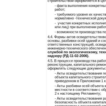
строительствои оформляется в це
- факта выполнения конкретны
работ;
- требуемого уровня их качеств
нормативно -технической доку
- участия конкретных исполни
или лиц) при выполнении работ
- возможности производства п
4.4.
Формы актов освидетельствова
основы, разбивки осей зданий и со
ответственных конструкций, освид
инженерно-технического обеспече
службой по экологическому, тех
надзору (РД-11-02-2006).
4.5.
В процессе производства работ
реконструкции, капитального ремо
оформлять следующие документы:
-
Акты освидетельствования г
объекта капитального строител
приведенном в Приложении 1 к
-
Акты разбивки осей объекта 
местности в соответствии с о
2 к настоящему Регламенту;
-
Акты освидетельствования ра
безопасность объекта капиталь