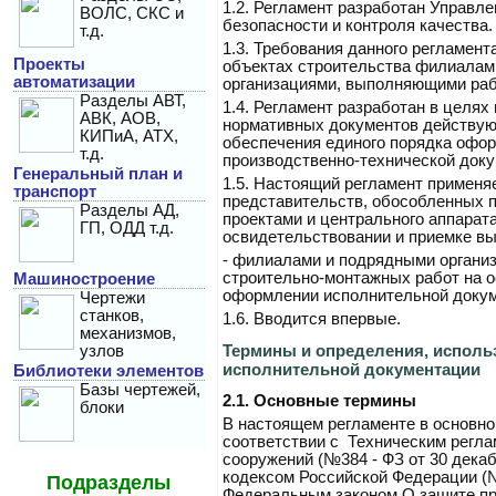
1.2.
Регламент разработан Управле
ВОЛС, СКС и
безопасности и контроля качества.
т.д.
1.3.
Требования данного регламент
Проекты
объектах строительства филиалам
автоматизации
организациями, выполняющими ра
Разделы АВТ,
1.4.
Регламент разработан в целях
АВК, АОВ,
нормативных документов действую
КИПиА, АТХ,
обеспечения единого порядка офо
т.д.
производственно-технической доку
Генеральный план и
1.5.
Настоящий регламент применя
транспорт
представительств, обособленных п
Разделы АД,
проектами и центрального аппарат
ГП, ОДД т.д.
освидетельствовании и приемке в
- филиалами и подрядными органи
строительно-монтажных работ на о
Машиностроение
оформлении исполнительной докум
Чертежи
станков,
1.6.
Вводится впервые.
механизмов,
Термины и определения, испол
узлов
исполнительной документации
Библиотеки элементов
Базы чертежей,
2.1.
Основные термины
блоки
В настоящем регламенте в основно
соответствии с Техническим регла
сооружений (№384 - ФЗ от 30 декаб
кодексом Российской Федерации (№1
Подразделы
Федеральным законом О защите пр