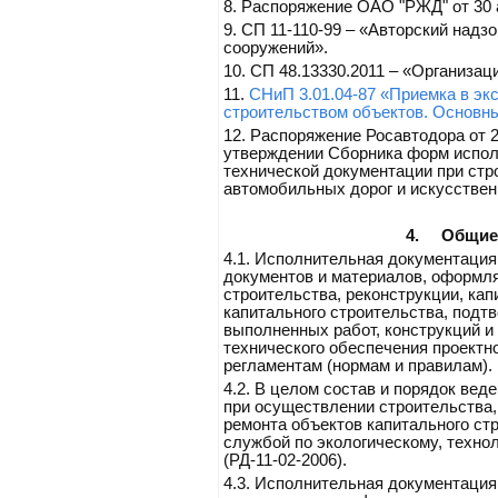
8.
Распоряжение ОАО "РЖД" от 30 ав
9.
СП 11-110-99 – «Авторский надзо
сооружений».
10.
СП 48.13330.2011 – «Организац
11.
СНиП 3.01.04-87 «Приемка в э
строительством объектов. Основн
12.
Распоряжение Росавтодора от 2
утверждении Сборника форм испол
технической документации при стр
автомобильных дорог и искусствен
4.
Общие
4.1.
Исполнительная документация 
документов и материалов, оформл
строительства, реконструкции, кап
капитального строительства, под
выполненных работ, конструкций и
технического обеспечения проектн
регламентам (нормам и правилам).
4.2.
В целом состав и порядок вед
при осуществлении строительства,
ремонта объектов капитального с
службой по экологическому, техно
(РД-11-02-2006).
4.3.
Исполнительная документация