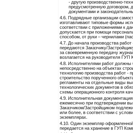
-
другую производственно-тех
предусмотренную договором,
документами и законодательн
4.6.
Подрядные организации самос
изготавливают типовые формы исп
соответствии с приложениями к да
допускается при помощи персонал
способом, от руки – чернилами (пас
4.7.
До начала производства работ
передаются Заказчику/Застройщику
за своевременную передачу журна
возлагается на руководителя ГУП 
4.8.
Исполнителями работ должны 
непосредственно на объектах стр
технологию производства работ - п
строительство порученного объекта
регламенты на отдельные виды вы
технологических документов в об
схемы операционного контроля кач
4.9.
Исполнительная документация,
ежемесячно при подтверждении вы
Заказчиком/Застройщиком подлежи
или более, в соответствии с услов
экземплярах.
4.10.
Один экземпляр оформленной
передается на хранение в ГУП Ком