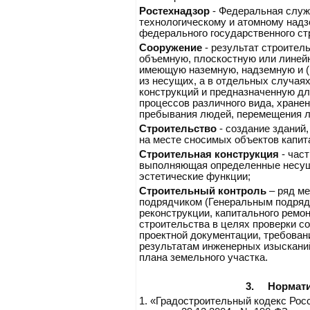
Ростехнадзор
- Федеральная служ
технологическому и атомному надз
федерального государственного ст
Сооружение
- результат строител
объемную, плоскостную или линей
имеющую наземную, надземную и (
из несущих, а в отдельных случая
конструкций и предназначенную д
процессов различного вида, хране
пребывания людей, перемещения л
Строительство
- создание зданий,
на месте сносимых объектов капит
Строительная конструкция
- част
выполняющая определенные несущи
эстетические функции;
Строительный контроль
– ряд ме
подрядчиком (Генеральным подрядч
реконструкции, капитального ремо
строительства в целях проверки с
проектной документации, требован
результатам инженерных изысканий
плана земельного участка.
3.
Нормат
1.
«Градостроительный кодекс Ро