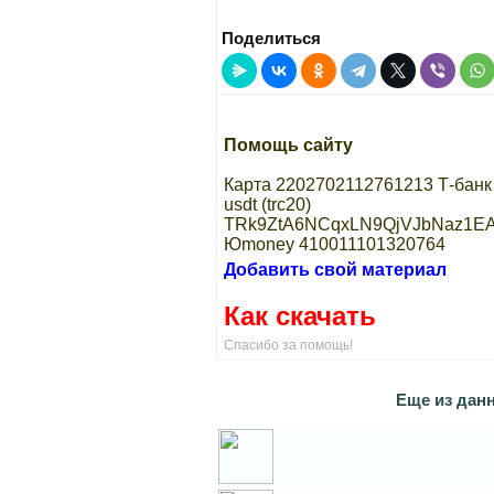
Поделиться
Помощь сайту
Карта 2202702112761213 Т-банк
usdt (trc20)
TRk9ZtA6NCqxLN9QjVJbNaz1EA
Юmoney 410011101320764
Добавить свой материал
Как скачать
Спасибо за помощь!
Eще из данн