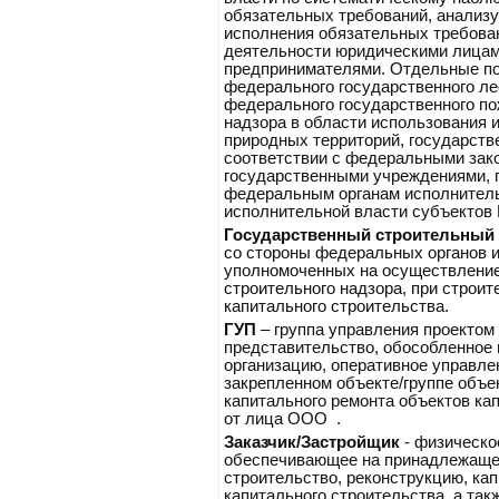
обязательных требований, анализу
исполнения обязательных требова
деятельности юридическими лица
предпринимателями. Отдельные п
федерального государственного ле
федерального государственного по
надзора в области использования 
природных территорий, государстве
соответствии с федеральными зак
государственными учреждениями, 
федеральным органам исполнитель
исполнительной власти субъектов
Государственный строительный
со стороны федеральных органов и
уполномоченных на осуществление
строительного надзора, при строит
капитального строительства.
ГУП
– группа управления проектом
представительство, обособленное
организацию, оперативное управле
закрепленном объекте/группе объек
капитального ремонта объектов кап
от лица ООО .
Заказчик/Застройщик
- физическо
обеспечивающее на принадлежаще
строительство, реконструкцию, ка
капитального строительства, а та