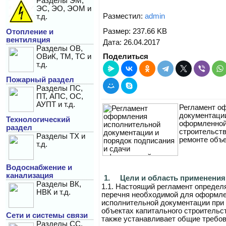
Разделы ЭМ,
ЭС, ЭО, ЭОМ и
Разместил:
admin
т.д.
Размер: 237.66 KB
Отопление и
вентиляция
Дата: 26.04.2017
Разделы ОВ,
ОВиК, ТМ, ТС и
Поделиться
т.д.
Пожарный раздел
Разделы ПС,
ПТ, АПС, ОС,
АУПТ и т.д.
Регламент о
документации
Технологический
оформленной
раздел
строительств
Разделы ТХ и
ремонте объе
т.д.
Водоснабжение и
канализация
1.
Цели и область применения
Разделы ВК,
1.1.
Настоящий регламент определ
НВК и т.д.
перечня необходимой для оформле
исполнительной документации при 
объектах капитального строительс
Сети и системы связи
также устанавливает общие требо
Разделы СС,