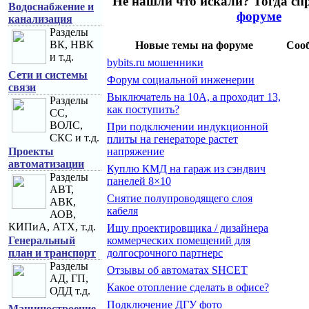
Не нашли что искали? Тогда сп
Водоснабжение и
форуме
канализация
Разделы
ВК, НВК
Новые темы на форуме
Соо
и т.д.
bybits.ru мошенники
Сети и системы
Форум социальной инженерии
связи
Выключатель на 10А, а проходит 13,
Разделы
как поступить?
СС,
ВОЛС,
При подключении индукционной
СКС и т.д.
плиты на генераторе растет
Проекты
напряжение
автоматизации
Куплю КМД на гараж из сэндвич
Разделы
панелей 8×10
АВТ,
Снятие полупроводящего слоя
АВК,
кабеля
АОВ,
КИПиА, АТХ, т.д.
Ищу проектировщика / дизайнера
Генеральный
коммерческих помещений для
план и транспорт
долгосрочного партнерс
Разделы
Отзывы об автоматах SHCET
АД, ГП,
Какое отопление сделать в офисе?
ОДД т.д.
Подключение ДГУ фото
Машиностроение