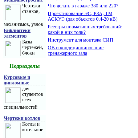
Чертежи
Что делать в гараже 380 или 220?
станков,
Проектирование ЭС, РЗА, ТМ,
АСКУЭ (для объектов 0,4-20 кВ)
механизмов, узлов
Реестры нормативных требований:
Библиотеки
какой в них толк?
элементов
Инструмент для монтажа СИП
Базы
чертежей,
ОВ и кондиционирование
блоки
тренажерного зала
Подразделы
Курсовые и
дипломные
для
студентов
всех
специальностей
Чертежи котлов
Котлы и
котельное