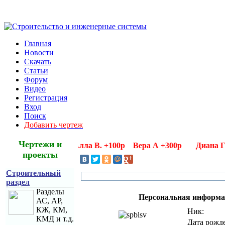
Главная
Новости
Скачать
Статьи
Форум
Видео
Регистрация
Вход
Поиск
Добавить чертеж
Чертежи и
ие благодарности Алла В. +100р Вера А +300р Диана Г +
проекты
Строительный
раздел
Разделы
Персональная информ
АС, АР,
КЖ, КМ,
Ник:
КМД и т.д.
Дата рожд