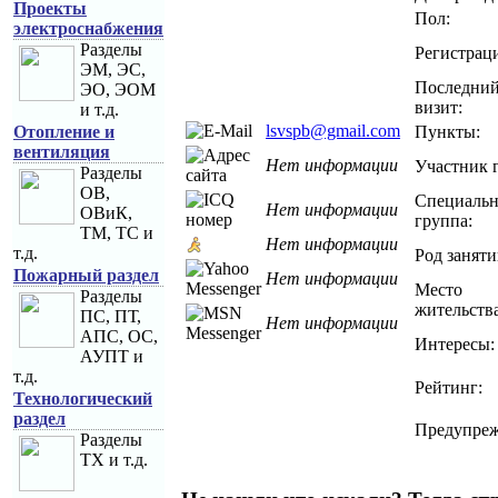
Проекты
Пол:
электроснабжения
Разделы
Регистраци
ЭМ, ЭС,
Последни
ЭО, ЭОМ
визит:
и т.д.
lsvspb@gmail.com
Отопление и
Пункты:
вентиляция
Нет информации
Участник 
Разделы
ОВ,
Специальн
Нет информации
ОВиК,
группа:
ТМ, ТС и
Нет информации
т.д.
Род заняти
Пожарный раздел
Нет информации
Место
Разделы
жительства
ПС, ПТ,
Нет информации
АПС, ОС,
Интересы:
АУПТ и
т.д.
Рейтинг:
Технологический
раздел
Предупреж
Разделы
ТХ и т.д.