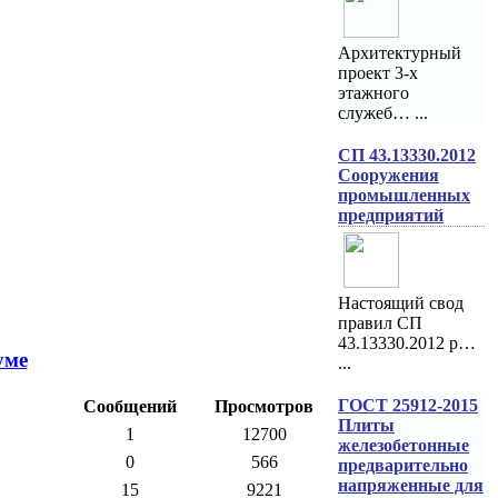
Архитектурный
проект 3-х
этажного
служеб… ...
СП 43.13330.2012
Сооружения
промышленных
предприятий
Настоящий свод
правил СП
43.13330.2012 р…
уме
...
ГОСТ 25912-2015
Сообщений
Просмотров
Плиты
1
12700
железобетонные
0
566
предварительно
напряженные для
15
9221