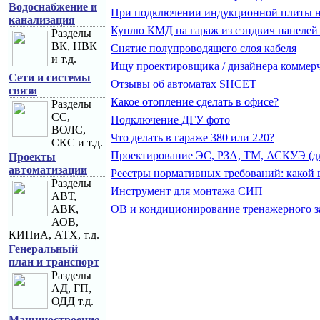
Водоснабжение и
При подключении индукционной плиты на
канализация
Куплю КМД на гараж из сэндвич панелей
Разделы
ВК, НВК
Снятие полупроводящего слоя кабеля
и т.д.
Ищу проектировщика / дизайнера коммер
Сети и системы
Отзывы об автоматах SHCET
связи
Какое отопление сделать в офисе?
Разделы
СС,
Подключение ДГУ фото
ВОЛС,
Что делать в гараже 380 или 220?
СКС и т.д.
Проектирование ЭС, РЗА, ТМ, АСКУЭ (для
Проекты
автоматизации
Реестры нормативных требований: какой 
Разделы
Инструмент для монтажа СИП
АВТ,
АВК,
ОВ и кондиционирование тренажерного з
АОВ,
КИПиА, АТХ, т.д.
Генеральный
план и транспорт
Разделы
АД, ГП,
ОДД т.д.
Машиностроение