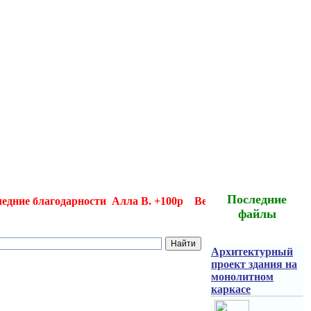
Последние
ие благодарности Алла В. +100р Вера А +300р Диана Г +
файлы
Архитектурный
проект здания на
монолитном
каркасе