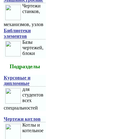
Чертежи
станков,
механизмов, узлов
Библиотеки
элементов
Базы
чертежей,
блоки
Подразделы
Курсовые и
дипломные
для
студентов
всех
специальностей
Чертежи котлов
Котлы и
котельное