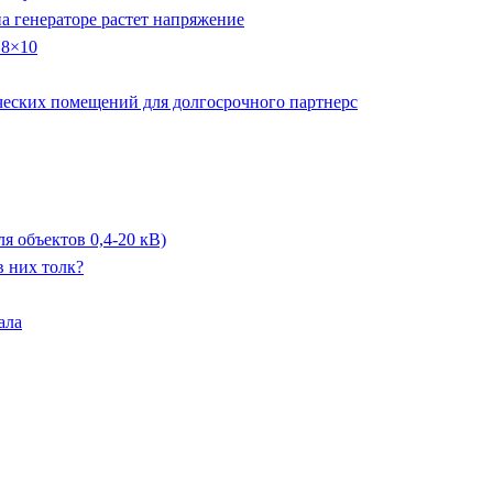
 генераторе растет напряжение
 8×10
ческих помещений для долгосрочного партнерс
 объектов 0,4-20 кВ)
в них толк?
ала