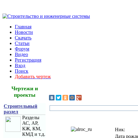
Главная
Новости
Скачать
Статьи
Форум
Видео
Регистрация
Вход
Поиск
Добавить чертеж
Чертежи и
проекты
Строительный
раздел
Разделы
АС, АР,
КЖ, КМ,
Ник:
КМД и т.д.
Дата рожд