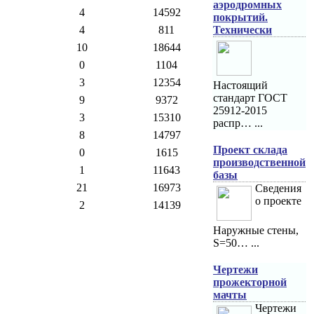
аэродромных
4
14592
покрытий.
Технически
4
811
10
18644
0
1104
3
12354
Настоящий
стандарт ГОСТ
9
9372
25912-2015
3
15310
распр… ...
8
14797
Проект склада
0
1615
производственной
1
11643
базы
21
16973
Сведения
о проекте
2
14139
Наружные стены,
S=50… ...
Чертежи
прожекторной
мачты
Чертежи