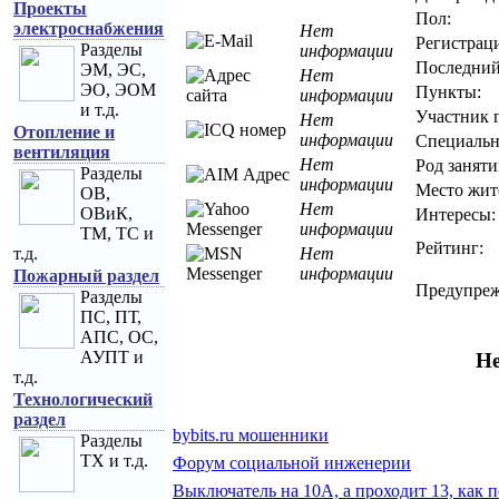
Проекты
Пол:
электроснабжения
Нет
Регистраци
Разделы
информации
Последний
ЭМ, ЭС,
Нет
ЭО, ЭОМ
Пункты:
информации
и т.д.
Участник 
Нет
Отопление и
информации
Специальн
вентиляция
Нет
Род заняти
Разделы
информации
Место жит
ОВ,
Нет
ОВиК,
Интересы:
информации
ТМ, ТС и
Рейтинг:
т.д.
Нет
информации
Пожарный раздел
Предупреж
Разделы
ПС, ПТ,
АПС, ОС,
АУПТ и
Не
т.д.
Технологический
раздел
bybits.ru мошенники
Разделы
ТХ и т.д.
Форум социальной инженерии
Выключатель на 10А, а проходит 13, как 