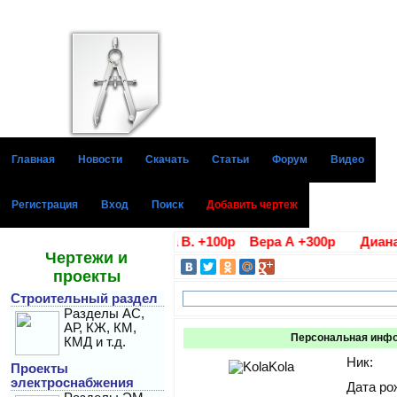
Главная
Новости
Скачать
Статьи
Форум
Видео
Регистрация
Вход
Поиск
Добавить чертеж
ние благодарности Алла В. +100р Вера А +300р Диана Г 
Чертежи и
проекты
Строительный раздел
Разделы АС,
АР, КЖ, КМ,
Персональная инф
КМД и т.д.
Ник:
Проекты
электроснабжения
Дата ро