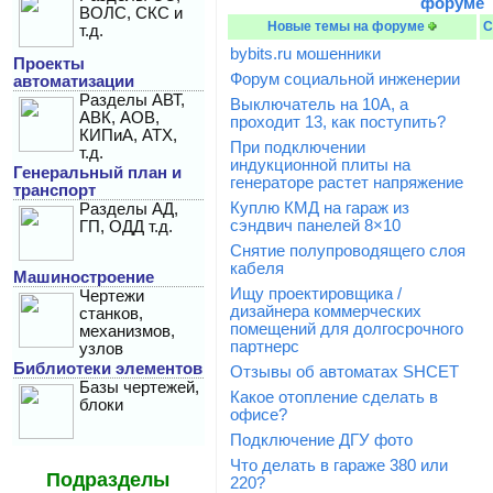
форуме
ВОЛС, СКС и
Новые темы на форуме
С
т.д.
bybits.ru мошенники
Проекты
Форум социальной инженерии
автоматизации
Разделы АВТ,
Выключатель на 10А, а
АВК, АОВ,
проходит 13, как поступить?
КИПиА, АТХ,
При подключении
т.д.
индукционной плиты на
Генеральный план и
генераторе растет напряжение
транспорт
Куплю КМД на гараж из
Разделы АД,
сэндвич панелей 8×10
ГП, ОДД т.д.
Снятие полупроводящего слоя
кабеля
Машиностроение
Ищу проектировщика /
Чертежи
дизайнера коммерческих
станков,
помещений для долгосрочного
механизмов,
партнерс
узлов
Библиотеки элементов
Отзывы об автоматах SHCET
Базы чертежей,
Какое отопление сделать в
блоки
офисе?
Подключение ДГУ фото
Что делать в гараже 380 или
Подразделы
220?