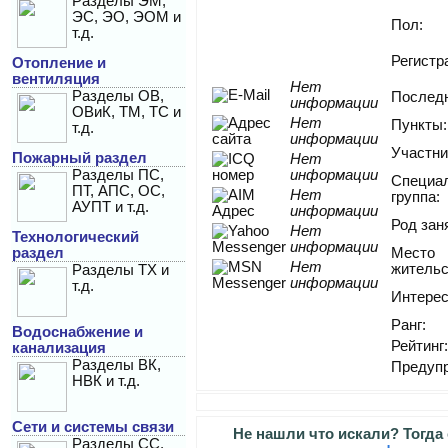
Разделы ЭМ,
ЭС, ЭО, ЭОМ и
Пол:
т.д.
Регистр
Отопление и
вентиляция
Нет
Разделы ОВ,
Последн
информации
ОВиК, ТМ, ТС и
Нет
Пункты:
т.д.
информации
Участни
Пожарный раздел
Нет
Разделы ПС,
информации
Специа
ПТ, АПС, ОС,
Нет
группа:
АУПТ и т.д.
информации
Род зан
Нет
Технологический
информации
раздел
Место
Нет
жительс
Разделы ТХ и
информации
т.д.
Интерес
Ранг:
Водоснабжение и
Рейтинг:
канализация
Разделы ВК,
Предуп
НВК и т.д.
Сети и системы связи
Не нашли что искали? Тогда
Разделы СС,