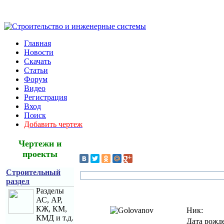
Главная
Новости
Скачать
Статьи
Форум
Видео
Регистрация
Вход
Поиск
Добавить чертеж
Чертежи и
проекты
Строительный
раздел
Разделы
АС, АР,
КЖ, КМ,
Ник:
КМД и т.д.
Дата рожд