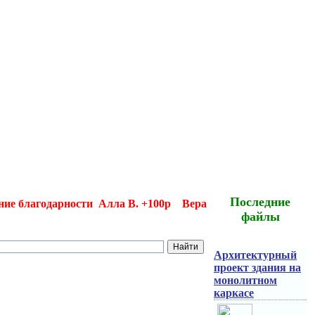
Последние
е благодарности Алла В. +100р Вера А +300р Диана Г +1
файлы
Архитектурный
проект здания на
монолитном
каркасе