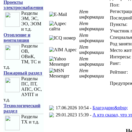
Проекты
Пол:
электроснабжения
Регистраци
Нет
Разделы
информации
Последний
ЭМ, ЭС,
Нет
ЭО, ЭОМ
Пункты:
информации
и т.д.
Участник 
Отопление и
Нет
Специальн
вентиляция
информации
Род заняти
Разделы
Нет
Место жит
ОВ,
информации
ОВиК,
Интересы:
Нет
ТМ, ТС и
Ранг:
информации
т.д.
Нет
Рейтинг:
Пожарный раздел
информации
Разделы
Предупреж
ПС, ПТ,
АПС, ОС,
АУПТ и
т.д.
Технологический
17.06.2026 10:54 -
Благодарю&nbsp;
раздел
29.01.2023 15:39 -
А кто сказал, что 
Разделы
ТХ и т.д.
Не