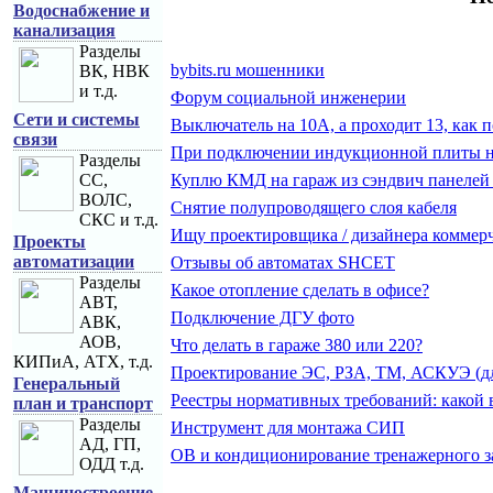
Водоснабжение и
канализация
Разделы
bybits.ru мошенники
ВК, НВК
и т.д.
Форум социальной инженерии
Сети и системы
Выключатель на 10А, а проходит 13, как 
связи
При подключении индукционной плиты на
Разделы
СС,
Куплю КМД на гараж из сэндвич панелей
ВОЛС,
Снятие полупроводящего слоя кабеля
СКС и т.д.
Ищу проектировщика / дизайнера коммер
Проекты
автоматизации
Отзывы об автоматах SHCET
Разделы
Какое отопление сделать в офисе?
АВТ,
Подключение ДГУ фото
АВК,
АОВ,
Что делать в гараже 380 или 220?
КИПиА, АТХ, т.д.
Проектирование ЭС, РЗА, ТМ, АСКУЭ (для
Генеральный
Реестры нормативных требований: какой 
план и транспорт
Разделы
Инструмент для монтажа СИП
АД, ГП,
ОВ и кондиционирование тренажерного з
ОДД т.д.
Машиностроение