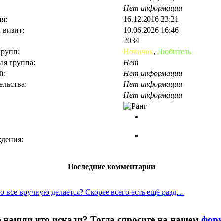
Нет информации
я:
16.12.2016 23:21
 визит:
10.06.2026 16:46
2034
групп:
Новичок
,
Любитель
ая группа:
Нет
й:
Нет информации
ельства:
Нет информации
Нет информации
дения:
Последние комментарии
это все вручную делается? Скорее всего есть ещё разд…
 нашли что искали? Тогда спросите на нашем
фор