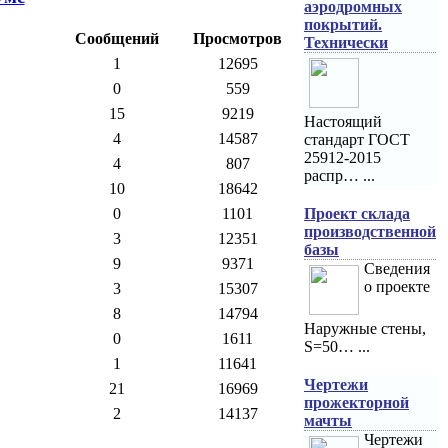
аэродромных
покрытий.
Сообщений
Просмотров
Технически
1
12695
0
559
15
9219
Настоящий
4
14587
стандарт ГОСТ
25912-2015
4
807
распр… ...
10
18642
Проект склада
0
1101
производственной
3
12351
базы
9
9371
Сведения
о проекте
3
15307
8
14794
Наружные стены,
0
1611
S=50… ...
1
11641
Чертежи
21
16969
прожекторной
2
14137
мачты
Чертежи