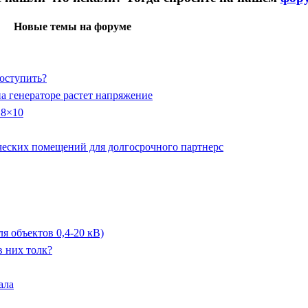
Новые темы на форуме
поступить?
 генераторе растет напряжение
 8×10
ческих помещений для долгосрочного партнерс
 объектов 0,4-20 кВ)
в них толк?
ала