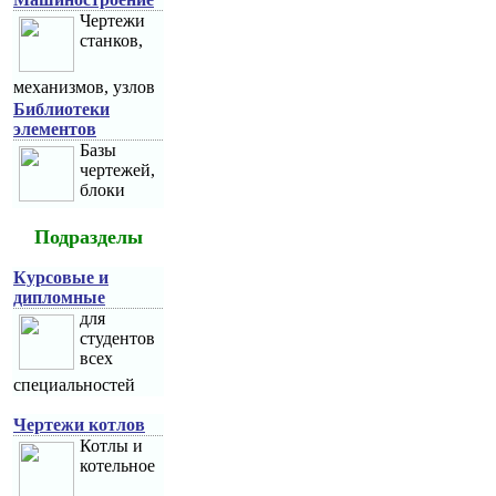
Чертежи
станков,
механизмов, узлов
Библиотеки
элементов
Базы
чертежей,
блоки
Подразделы
Курсовые и
дипломные
для
студентов
всех
специальностей
Чертежи котлов
Котлы и
котельное