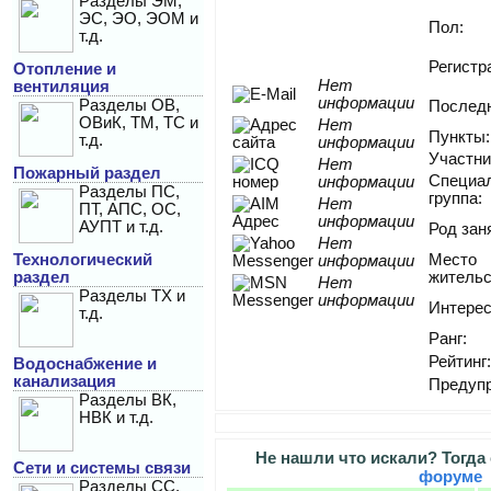
Разделы ЭМ,
ЭС, ЭО, ЭОМ и
Пол:
т.д.
Регистр
Отопление и
Нет
вентиляция
информации
Разделы ОВ,
Последн
ОВиК, ТМ, ТС и
Нет
Пункты:
т.д.
информации
Участни
Нет
Пожарный раздел
Специа
информации
Разделы ПС,
группа:
Нет
ПТ, АПС, ОС,
информации
АУПТ и т.д.
Род зан
Нет
Технологический
Место
информации
раздел
жительс
Нет
Разделы ТХ и
информации
Интерес
т.д.
Ранг:
Рейтинг:
Водоснабжение и
канализация
Предуп
Разделы ВК,
НВК и т.д.
Не нашли что искали? Тогда
Сети и системы связи
форуме
Разделы СС,