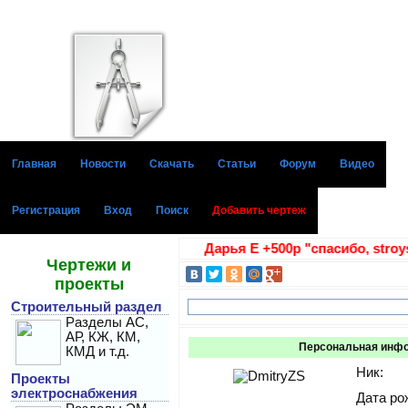
Главная
Новости
Скачать
Статьи
Форум
Видео
Регистрация
Вход
Поиск
Добавить чертеж
А +300р Диана Г +100р Дарья Е +500р "спасибо, stroyst
Чертежи и
проекты
Строительный раздел
Разделы АС,
АР, КЖ, КМ,
Персональная инф
КМД и т.д.
Ник:
Проекты
электроснабжения
Дата ро