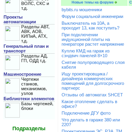
Новые темы на форуме
С
ВОЛС, СКС и
т.д.
bybits.ru мошенники
Форум социальной инженерии
Проекты
автоматизации
Выключатель на 10А, а
Разделы АВТ,
проходит 13, как поступить?
АВК, АОВ,
При подключении
КИПиА, АТХ,
индукционной плиты на
т.д.
генераторе растет напряжение
Генеральный план и
транспорт
Куплю КМД на гараж из
сэндвич панелей 8×10
Разделы АД,
ГП, ОДД т.д.
Снятие полупроводящего слоя
кабеля
Ищу проектировщика /
Машиностроение
дизайнера коммерческих
Чертежи
помещений для долгосрочного
станков,
партнерс
механизмов,
узлов
Отзывы об автоматах SHCET
Библиотеки элементов
Какое отопление сделать в
Базы чертежей,
офисе?
блоки
Подключение ДГУ фото
Что делать в гараже 380 или
220?
Подразделы
Проектирование ЭС, РЗА, ТМ,