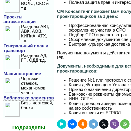
Полная защита прав и интерес
ВОЛС, СКС и
т.д.
СМ Консалтинг поможет Вам пол
проектировщиков за 1 день:
Проекты
автоматизации
Профессиональная консульта
Разделы АВТ,
оформление участия в СРО
АВК, АОВ,
Подбор СРО и расчет затрат
КИПиА, АТХ,
Оформление документов спе
т.д.
Быстрая курьерская доставка
Генеральный план и
транспорт
Полученные документы действитель
Разделы АД,
РФ.
ГП, ОДД т.д.
Документы, необходимые для вс
проектировщиков:
Машиностроение
Чертежи
Решение №1 или протокол о с
станков,
Копия действующего Устава к
механизмов,
Приказ о назначении директор
узлов
Банковские реквизиты фирмы;
Библиотеки элементов
ИНН; ОГРН
Базы чертежей,
Копия договора аренды помещ
блоки
на его собственность
Копия выписки из ЕГРЮЛ
Подразделы