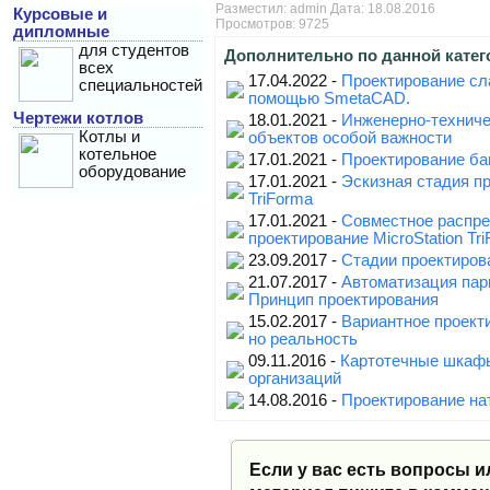
Разместил:
admin
Дата: 18.08.2016
Курсовые и
Просмотров: 9725
дипломные
для студентов
Дополнительно по данной катег
всех
17.04.2022 -
Проектирование сл
специальностей
помощью SmetaCAD.
Чертежи котлов
18.01.2021 -
Инженерно-техниче
Котлы и
объектов особой важности
котельное
17.01.2021 -
Проектирование бан
оборудование
17.01.2021 -
Эскизная стадия пр
TriForma
17.01.2021 -
Совместное распр
проектирование MicroStation Tr
23.09.2017 -
Стадии проектиров
21.07.2017 -
Автоматизация парк
Принцип проектирования
15.02.2017 -
Вариантное проект
но реальность
09.11.2016 -
Картотечные шкаф
организаций
14.08.2016 -
Проектирование на
Если у вас есть вопросы и