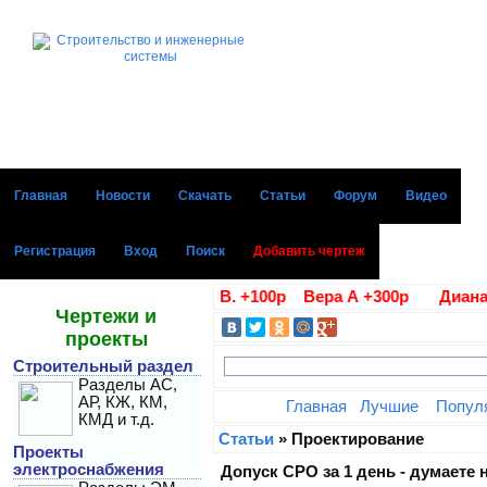
Главная
Новости
Скачать
Статьи
Форум
Видео
Регистрация
Вход
Поиск
Добавить чертеж
е благодарности Алла В. +100р Вера А +300р Диана Г +1
Чертежи и
проекты
Строительный раздел
Разделы АС,
АР, КЖ, КМ,
Главная
Лучшие
Попул
КМД и т.д.
Статьи
» Проектирование
Проекты
электроснабжения
Допуск СРО за 1 день - думаете