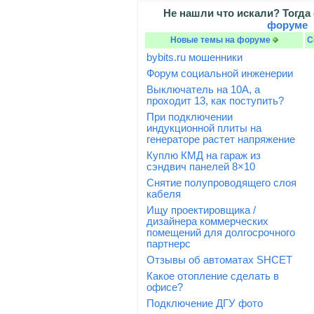
Не нашли что искали? Тогда
форуме
Новые темы на форуме
С
bybits.ru мошенники
Форум социальной инженерии
Выключатель на 10А, а
проходит 13, как поступить?
При подключении
индукционной плиты на
генераторе растет напряжение
Куплю КМД на гараж из
сэндвич панелей 8×10
Снятие полупроводящего слоя
кабеля
Ищу проектировщика /
дизайнера коммерческих
помещений для долгосрочного
партнерс
Отзывы об автоматах SHCET
Какое отопление сделать в
офисе?
Подключение ДГУ фото