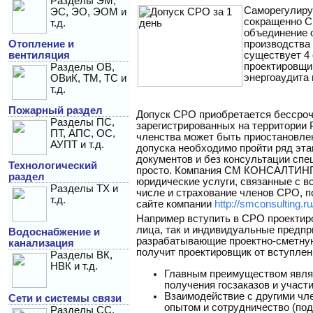
Разделы ЭМ,
Саморегулиру
ЭС, ЭО, ЭОМ и
сокращенно С
т.д.
объединение 
Отопление и
производства 
вентиляция
существует 4
проектировщик
Разделы ОВ,
энергоаудита 
ОВиК, ТМ, ТС и
т.д.
Пожарный раздел
Допуск СРО приобретается бессроч
Разделы ПС,
зарегистрированных на территории 
ПТ, АПС, ОС,
членства может быть приостановле
АУПТ и т.д.
допуска необходимо пройти ряд эт
документов и без консультации спе
Технологический
просто. Компания СМ КОНСАЛТИНГ
раздел
юридические услуги, связанные с в
Разделы ТХ и
числе и страхование членов СРО, п
т.д.
сайте компании
http://smconsulting.ru
Например вступить в СРО проектиро
лица, так и индивидуальные предпр
Водоснабжение и
разрабатывающие проектно-сметну
канализация
получит проектировщик от вступлен
Разделы ВК,
НВК и т.д.
Главным преимуществом явля
получения госзаказов и участ
Взаимодействие с другими чл
Сети и системы связи
опытом и сотрудничество (по
Разделы СС,