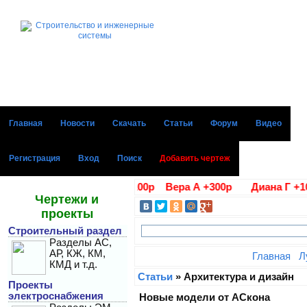
Главная
Новости
Скачать
Статьи
Форум
Видео
Регистрация
Вход
Поиск
Добавить чертеж
годарности Алла В. +100р Вера А +300р Диана Г +100р 
Чертежи и
проекты
Строительный раздел
Разделы АС,
АР, КЖ, КМ,
Главная
Л
КМД и т.д.
Статьи
» Архитектура и дизайн
Проекты
электроснабжения
Новые модели от АСкона