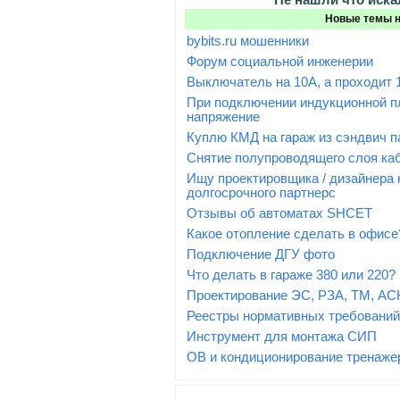
Новые темы 
bybits.ru мошенники
Форум социальной инженерии
Выключатель на 10А, а проходит 1
При подключении индукционной пл
напряжение
Куплю КМД на гараж из сэндвич п
Снятие полупроводящего слоя ка
Ищу проектировщика / дизайнера
долгосрочного партнерс
Отзывы об автоматах SHCET
Какое отопление сделать в офисе
Подключение ДГУ фото
Что делать в гараже 380 или 220?
Проектирование ЭС, РЗА, ТМ, АСК
Реестры нормативных требований:
Инструмент для монтажа СИП
ОВ и кондиционирование тренаже