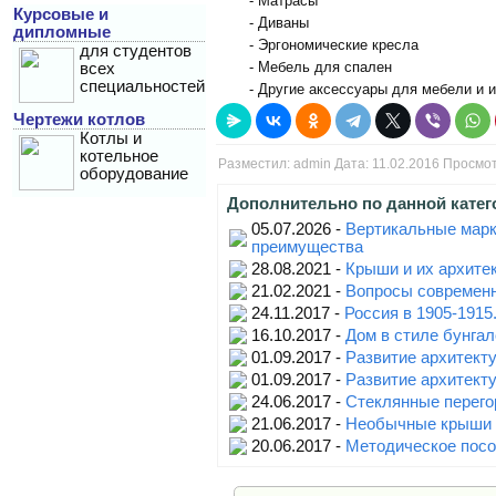
- Матрасы
Курсовые и
- Диваны
дипломные
- Эргономические кресла
для студентов
- Мебель для спален
всех
специальностей
- Другие аксессуары для мебели и 
Чертежи котлов
Котлы и
котельное
Разместил:
admin
Дата: 11.02.2016 Просмо
оборудование
Дополнительно по данной катег
05.07.2026 -
Вертикальные марки
преимущества
28.08.2021 -
Крыши и их архитек
21.02.2021 -
Вопросы современн
24.11.2017 -
Россия в 1905-1915
16.10.2017 -
Дом в стиле бунгал
01.09.2017 -
Развитие архитект
01.09.2017 -
Развитие архитект
24.06.2017 -
Стеклянные перего
21.06.2017 -
Необычные крыши
20.06.2017 -
Методическое посо