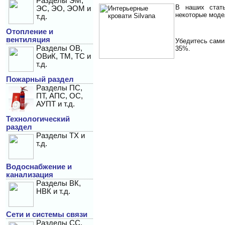
Разделы ЭМ,
В наших стат
ЭС, ЭО, ЭОМ и
некоторые моде
т.д.
Отопление и
вентиляция
Убедитесь сами
Разделы ОВ,
35%.
ОВиК, ТМ, ТС и
т.д.
Пожарный раздел
Разделы ПС,
ПТ, АПС, ОС,
АУПТ и т.д.
Технологический
раздел
Разделы ТХ и
т.д.
Водоснабжение и
канализация
Разделы ВК,
НВК и т.д.
Сети и системы связи
Разделы СС,