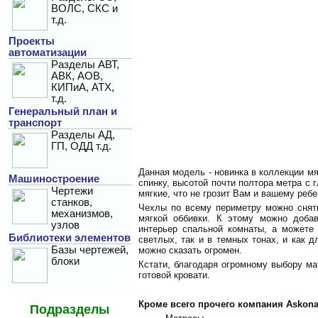
ВОЛС, СКС и
т.д.
Проекты
автоматизации
Разделы АВТ,
АВК, АОВ,
КИПиА, АТХ,
т.д.
Генеральный план и
транспорт
Разделы АД,
ГП, ОДД т.д.
Данная модель - новинка в коллекции м
Машиностроение
спинку, высотой почти полтора метра с 
Чертежи
мягкие, что не грозит Вам и вашему реб
станков,
Чехлы по всему периметру можно снять
механизмов,
мягкой оббивки. К этому можно добав
узлов
интерьер спальной комнаты, а можете
Библиотеки элементов
светлых, так и в темных тонах, и как 
Базы чертежей,
можно сказать огромен.
блоки
Кстати, благодаря огромному выбору ма
готовой кровати.
Кроме всего прочего компания Askon
Подразделы