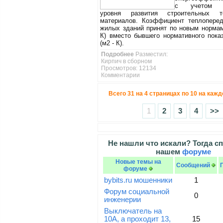
с учетом со
уровня развития строительных т
материалов. Коэффициент теплоперед
жилых зданий принят по новым нормам 
К) вместо бывшего нормативного показ
(м2 - К).
Подробнее
Разместил:
Кирпич в сборном
Просмотров: 12134
Комментарии
Всего 31 на 4 страницах по 10 на каж
1
2
3
4
>>
Не нашли что искали? Тогда сп
нашем
форуме
Новые темы на
Сообщений
форуме
bybits.ru мошенники
1
Форум социальной
0
инженерии
Выключатель на
10А, а проходит 13,
15