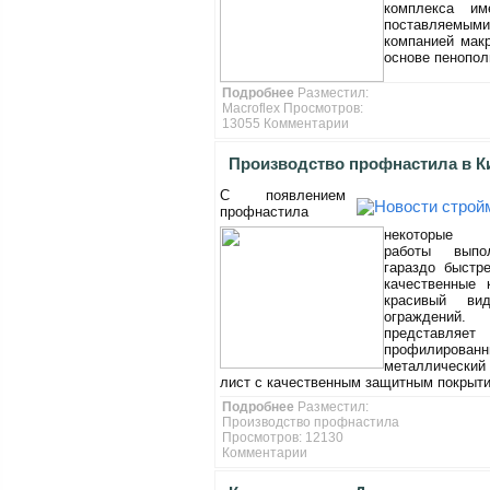
комплекса и
поставляе
компанией мак
основе пенопол
Подробнее
Разместил:
Macroflex Просмотров:
13055
Комментарии
Производство профнастила в К
С появлением
профнастила
некоторые с
работы выпо
гараздо быстр
качественные 
красивый ви
ограждений.
представл
профилирован
металлически
лист с качественным защитным покрыт
Подробнее
Разместил:
Производство профнастила
Просмотров: 12130
Комментарии