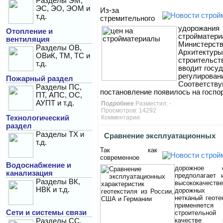
Разделы ЭМ,
ЭС, ЭО, ЭОМ и
Из-за
на стройматериалы
т.д.
стремительного
удорожания
Отопление и
стройматери
вентиляция
Министерст
Разделы ОВ,
Архитектуры
ОВиК, ТМ, ТС и
строительст
т.д.
вводит госу
регулировани
Пожарный раздел
Соответств
Разделы ПС,
постановление появилось на госп
ПТ, АПС, ОС,
АУПТ и т.д.
Подробнее
Разместил: -
Просмотров: 14292
Технологический
Комментарии
раздел
Разделы ТХ и
Сравнение эксплуатационных
т.д.
Так как
характеристик геотекстиля из 
современное
Водоснабжение и
и Германии
дорожное ст
канализация
предполагает 
Разделы ВК,
высококачеств
НВК и т.д.
дорожных м
нетканый геоте
применяетс
Сети и системы связи
строительн
качестве эф
Разделы СС,