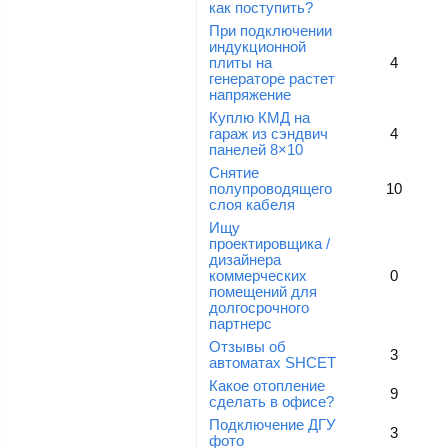
как поступить?
При подключении
индукционной
плиты на
4
генераторе растет
напряжение
Куплю КМД на
гараж из сэндвич
4
панелей 8×10
Снятие
полупроводящего
10
слоя кабеля
Ищу
проектировщика /
дизайнера
коммерческих
0
помещений для
долгосрочного
партнерс
Отзывы об
3
автоматах SHCET
Какое отопление
9
сделать в офисе?
Подключение ДГУ
3
фото