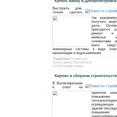
Купить ванну в Днепропетровск
Выстроить дом,
точнее сделать
так называем
получить квар
дела. Основ
приходятся н
ремонт и о
мебелью 
элементами и
мало средс
инженерные системы в виде элект
канализации и водоснабжения.
Подробнее
Разместил:
Купить ванну Просмотров:
12088
Комментарии
Кирпич в сборном строительств
В Великобритании
в ответ на
принятие но
повышению
теплоизоляцио
ограждающих 
зданий обсужд
повышения
энергоэффекти