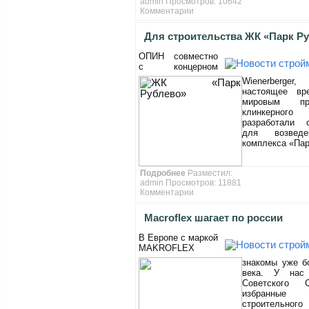
admin
Просмотров: 10642
Комментарии
Для строительства ЖК «Парк Р
ОПИН совместно
будут использовать эксклюзив
с концерном
кирпича
Wienerberger
настоящее вр
мировым про
клинкерног
разработали 
для возведе
комплекса «Пар
Подробнее
Разместил:
admin
Просмотров: 11881
Комментарии
Macroflex шагает по россии
В Европе с маркой
MAKROFLEX
знакомы уже б
века. У нас
Советского 
избранные с
строительного