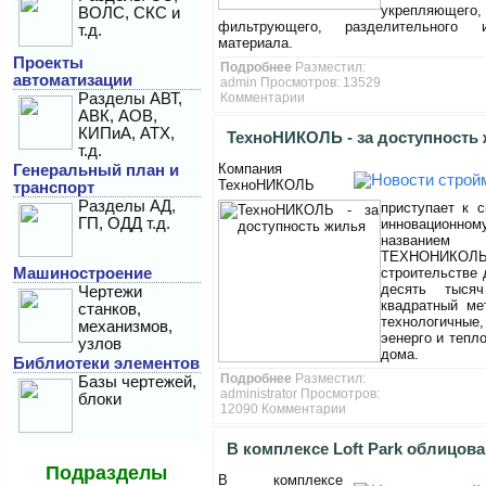
укрепляющего,
ВОЛС, СКС и
фильтрующего, разделительного 
т.д.
материала.
Проекты
Подробнее
Разместил:
автоматизации
admin
Просмотров: 13529
Разделы АВТ,
Комментарии
АВК, АОВ,
КИПиА, АТХ,
ТехноНИКОЛЬ - за доступность
т.д.
Компания
Генеральный план и
ТехноНИКОЛЬ
транспорт
Разделы АД,
приступает к 
ГП, ОДД т.д.
инновационном
назван
ТЕХНОНИКОЛЬ.
Машиностроение
строительстве 
десять тыся
Чертежи
квадратный ме
станков,
технологичные,
механизмов,
эенерго и тепл
узлов
дома.
Библиотеки элементов
Подробнее
Разместил:
Базы чертежей,
administrator Просмотров:
блоки
12090
Комментарии
В комплексе Loft Park облицов
Подразделы
В комплексе
фасады уникальным клинкерн