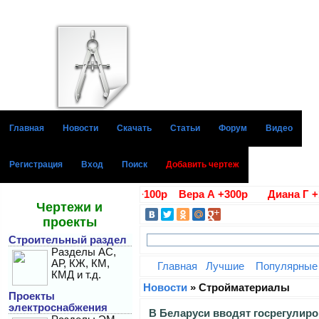
Главная
Новости
Скачать
Статьи
Форум
Видео
Регистрация
Вход
Поиск
Добавить чертеж
агодарности Алла В. +100р Вера А +300р Диана Г +100р 
Чертежи и
проекты
Строительный раздел
Разделы АС,
АР, КЖ, КМ,
Главная
Лучшие
Популярные
КМД и т.д.
Новости
» Стройматериалы
Проекты
электроснабжения
В Беларуси вводят госрегулиро