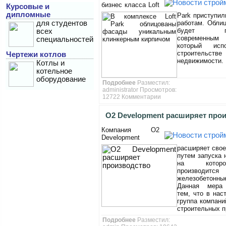
бизнес класса Loft
Курсовые и
дипломные
кирпичом
Park приступи
для студентов
работам. Обли
будет прои
всех
современным 
специальностей
который исп
строительст
Чертежи котлов
недвижимости.
Котлы и
котельное
оборудование
Подробнее
Разместил:
administrator Просмотров:
12722
Комментарии
O2 Development расширяет про
Компания O2
Development
расширяет свое
путем запуска 
на котор
производится
железобетонн
Данная мера 
тем, что в нас
группа компани
строительных п
Подробнее
Разместил: