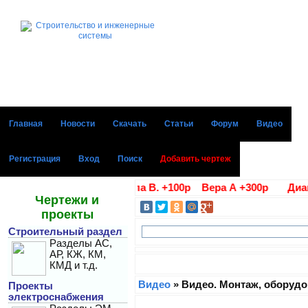
Главная
Новости
Скачать
Статьи
Форум
Видео
Регистрация
Вход
Поиск
Добавить чертеж
е благодарности Алла В. +100р Вера А +300р Диана Г +1
Чертежи и
проекты
Строительный раздел
Разделы АС,
АР, КЖ, КМ,
КМД и т.д.
Видео
» Видео. Монтаж, оборудо
Проекты
электроснабжения