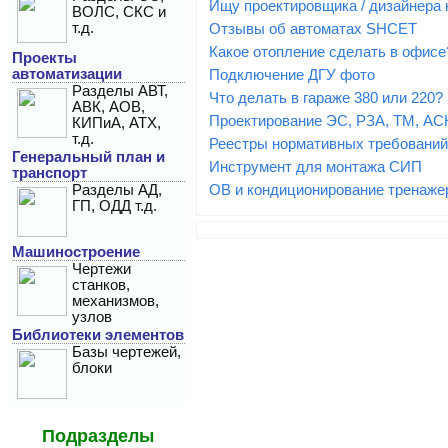
Ищу проектировщика / дизайнера
ВОЛС, СКС и
т.д.
Отзывы об автоматах SHCET
Какое отопление сделать в офисе
Проекты
автоматизации
Подключение ДГУ фото
Разделы АВТ,
Что делать в гараже 380 или 220?
АВК, АОВ,
Проектирование ЭС, РЗА, ТМ, АСК
КИПиА, АТХ,
т.д.
Реестры нормативных требований:
Генеральный план и
Инструмент для монтажа СИП
транспорт
Разделы АД,
ОВ и кондиционирование тренаже
ГП, ОДД т.д.
Машиностроение
Чертежи
станков,
механизмов,
узлов
Библиотеки элементов
Базы чертежей,
блоки
Подразделы