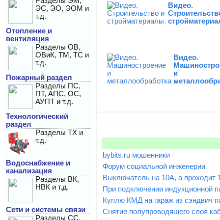
Разделы ЭМ,
Видео.
ЭС, ЭО, ЭОМ и
Строительств
т.д.
стройматериа
Отопление и
вентиляция
Разделы ОВ,
ОВиК, ТМ, ТС и
Видео.
т.д.
Машиностро
и
Пожарный раздел
металлообр
Разделы ПС,
ПТ, АПС, ОС,
АУПТ и т.д.
Технологический
раздел
Разделы ТХ и
т.д.
bybits.ru мошенники
Водоснабжение и
Форум социальной инженерии
канализация
Выключатель на 10А, а проходит 1
Разделы ВК,
НВК и т.д.
При подключении индукционной пл
Куплю КМД на гараж из сэндвич п
Сети и системы связи
Снятие полупроводящего слоя ка
Разделы СС,