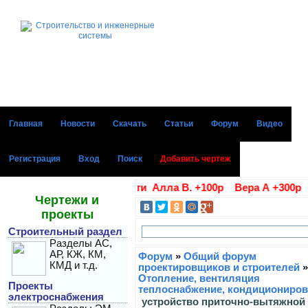
Главная
Новости
Скачать
Статьи
Форум
Видео
Регистрация
Вход
Поиск
Добавить чертеж
Последние благодарности Алла В. +100р Вера А +300р Д
Чертежи и
проекты
Строительный раздел
Разделы АС,
АР, КЖ, КМ,
Форум
»
Общий форум
КМД и т.д.
проектировщиков и строителей
»
Отопление, вентиляция
Проекты
теплоснабжение, кондициониров
электроснабжения
устройство приточно-вытяжной