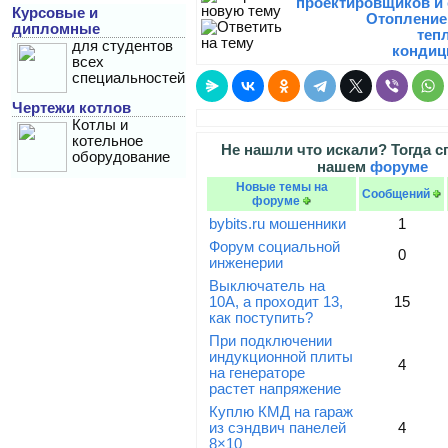
проектировщиков и 
Курсовые и
Отопление
дипломные
теп
для студентов
кондиц
всех
специальностей
Чертежи котлов
Котлы и
котельное
Не нашли что искали? Тогда с
оборудование
нашем
форуме
Новые темы на
Сообщений
форуме
bybits.ru мошенники
1
Форум социальной
0
инженерии
Выключатель на
10А, а проходит 13,
15
как поступить?
При подключении
индукционной плиты
4
на генераторе
растет напряжение
Куплю КМД на гараж
из сэндвич панелей
4
8×10