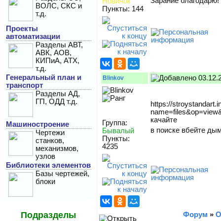
Зарание благодарю!
Новичок
ВОЛС, СКС и
Пункты: 144
т.д.
Проекты
автоматизации
Разделы АВТ,
АВК, АОВ,
КИПиА, АТХ,
т.д.
Генеральный план и
03.12.
Blinkov
транспорт
Разделы АД,
ГП, ОДД т.д.
https://stroystandart.
name=files&op=view
качайте
Группа:
Машиностроение
в поиске вбейте ды
Бывалый
Чертежи
Пункты:
станков,
4235
механизмов,
узлов
Библиотеки элементов
Базы чертежей,
блоки
Подразделы
Форум
»
О