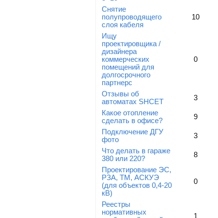
Снятие
полупроводящего
10
слоя кабеля
Ищу
проектировщика /
дизайнера
коммерческих
0
помещений для
долгосрочного
партнерс
Отзывы об
3
автоматах SHCET
Какое отопление
9
сделать в офисе?
Подключение ДГУ
3
фото
Что делать в гараже
8
380 или 220?
Проектирование ЭС,
РЗА, ТМ, АСКУЭ
0
(для объектов 0,4-20
кВ)
Реестры
нормативных
1