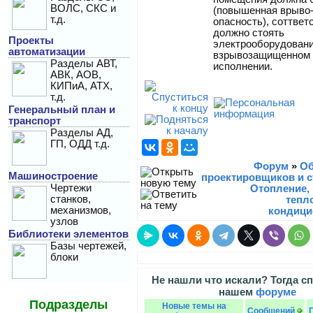
ВОЛС, СКС и
(повышенная врыво
т.д.
опасность), соттвет
должно стоять
Проекты
электрооборудовани
автоматизации
взрывозащищенном
Разделы АВТ,
исполнении.
АВК, АОВ,
КИПиА, АТХ,
т.д.
Генеральный план и
транспорт
Разделы АД,
ГП, ОДД т.д.
Форум
»
О
Машиностроение
проектировщиков и с
Чертежи
Отопление,
станков,
тепл
механизмов,
кондици
узлов
Библиотеки элементов
Базы чертежей,
блоки
Не нашли что искали? Тогда сп
нашем
форуме
Подразделы
Новые темы на
Сообщений