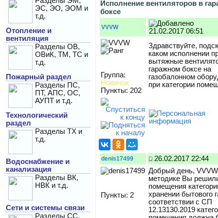
Разделы ЭМ,
Исполнение вентиляторов в га
ЭС, ЭО, ЭОМ и
боксе
т.д.
VVVW
Отопление и
21.02.2017 06:51
вентиляция
Здравствуйте, подск
Разделы ОВ,
каком исполнении п
ОВиК, ТМ, ТС и
вытяжные вентилят
т.д.
гаражном боксе на
Группа:
Пожарный раздел
газобалонном обору
Новичок
при категории поме
Разделы ПС,
Пункты: 202
ПТ, АПС, ОС,
АУПТ и т.д.
Технологический
раздел
Разделы ТХ и
т.д.
26.02.2017 22:44
denis17499
Водоснабжение и
канализация
Добрый день, VVVW.
Разделы ВК,
методике Вы решили
НВК и т.д.
помещения категори
хранении бытового г
Пункты: 2
соответствии с СП
Сети и системы связи
12.13130.2019 катег
Разделы СС,
помещения должна 