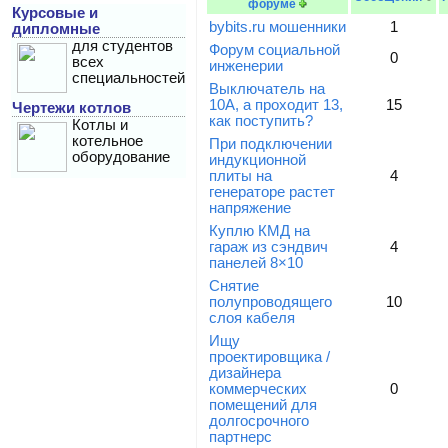
форуме
Курсовые и
bybits.ru мошенники
1
дипломные
для студентов
Форум социальной
0
всех
инженерии
специальностей
Выключатель на
10А, а проходит 13,
15
Чертежи котлов
как поступить?
Котлы и
котельное
При подключении
оборудование
индукционной
плиты на
4
генераторе растет
напряжение
Куплю КМД на
гараж из сэндвич
4
панелей 8×10
Снятие
полупроводящего
10
слоя кабеля
Ищу
проектировщика /
дизайнера
коммерческих
0
помещений для
долгосрочного
партнерс