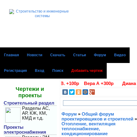
Главная
Новости
Скачать
Статьи
Форум
Видео
Регистрация
Вход
Поиск
Добавить чертеж
е благодарности Алла В. +100р Вера А +300р Диана Г +
Чертежи и
проекты
Строительный раздел
Разделы АС,
АР, КЖ, КМ,
Форум
»
Общий форум
КМД и т.д.
проектировщиков и строителей
»
Отопление, вентиляция
Проекты
теплоснабжение,
электроснабжения
кондиционирование