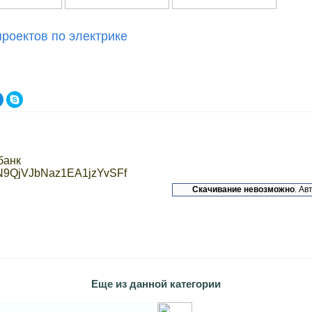
проектов по электрике
банк
LN9QjVJbNaz1EA1jzYvSFf
Скачивание невозможно
. Ав
Eще из данной категории