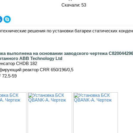
Скачали: 53
технические решения по установки
батареи статических конде
вка выполнена на основании заводского чертежа С82004429
отанного ABB Technology Ltd
енсатор CHDB 182
фирующий реактор CRR 650/196/0,5
 72.5-59