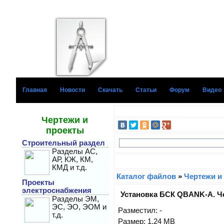
Главная
Новости
Скачать
Статьи
Форум
Видео
Чертежи и
проекты
Строительный раздел
Разделы АС,
АР, КЖ, КМ,
КМД и т.д.
Каталог файлов
»
Чертежи и
Проекты
электроснабжения
Установка БСК QBANK-A. Ч
Разделы ЭМ,
ЭС, ЭО, ЭОМ и
Разместил: -
т.д.
Размер: 1.24 MB