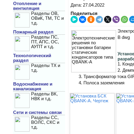
Отопление и
Дата: 27.04.2022
вентиляция
Разделы ОВ,
Поделиться
ОВиК, ТМ, ТС и
т.д.
Электро
Пожарный раздел
Разделы ПС,
В dwg
ПТ, АПС, ОС,
АУПТ и т.д.
Устано
Технологический
разраб
раздел
1. Конд
Разделы ТХ и
2. Демп
т.д.
3. Трансформатор тока GIF
4. Полоса заземления
Водоснабжение и
канализация
Разделы ВК,
НВК и т.д.
Сети и системы связи
Разделы СС,
ВОЛС, СКС и
т.д.