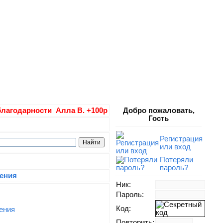
годарности Алла В. +100р Вера А +300р Диана Г +100р Д
Добро пожаловать,
Гость
Регистрация
или вход
Потеряли
пароль?
ения
Ник:
Пароль:
Код:
ения
Повторить: