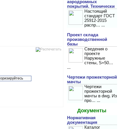
аэродромных
покрытий. Технически
Настоящий
стандарт ГОСТ
25912-2015
распр… ...
Проект склада
производственной
базы
Сведения о
проекте
Наружные
стены, S=50…
...
Чертежи прожекторной
торизируйтесь
мачты
Чертежи
прожекторной
мачты в dwg. Из
про… ...
Документы
Нормативная
документация
Каталог