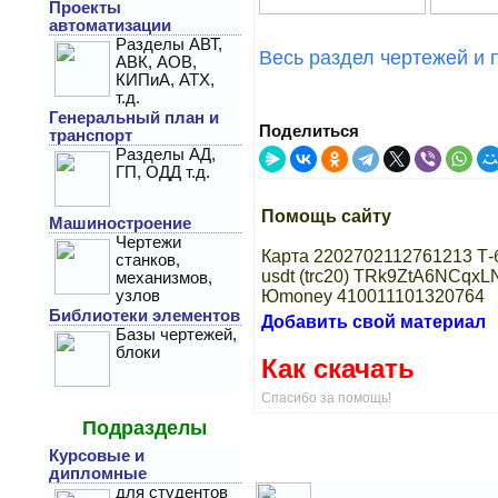
Проекты
автоматизации
Разделы АВТ,
Весь раздел чертежей и 
АВК, АОВ,
КИПиА, АТХ,
т.д.
Генеральный план и
Поделиться
транспорт
Разделы АД,
ГП, ОДД т.д.
Помощь сайту
Машиностроение
Чертежи
Карта 2202702112761213 Т-
станков,
usdt (trc20) TRk9ZtA6NCqx
механизмов,
Юmoney 410011101320764
узлов
Библиотеки элементов
Добавить свой материал
Базы чертежей,
блоки
Как скачать
Спасибо за помощь!
Подразделы
Курсовые и
дипломные
для студентов