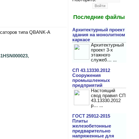
Последние файлы
Архитектурный проект
нсаторов типа QBANK-A
здания на монолитном
каркасе
Архитектурный
проект 3-х
этажного
61HSN000023,
служеб… ...
СП 43.13330.2012
Сооружения
промышленных
предприятий
Настоящий
свод правил СП
43.13330.2012
р… ...
ГОСТ 25912-2015
Плиты
железобетонные
предварительно
напряженные для