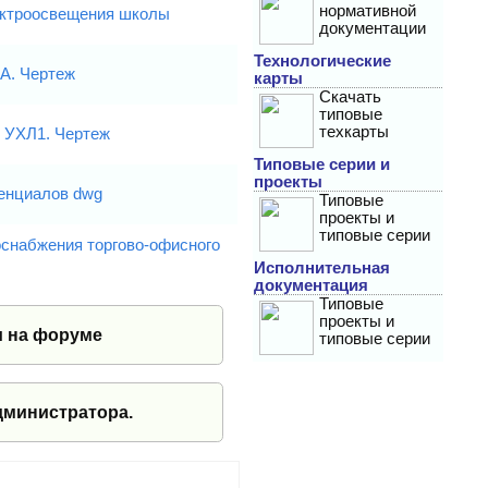
нормативной
ектроосвещения школы
документации
Технологические
A. Чертеж
карты
Скачать
типовые
техкарты
 УХЛ1. Чертеж
Типовые серии и
проекты
енциалов dwg
Типовые
проекты и
типовые серии
оснабжения торгово-офисного
Исполнительная
документация
Типовые
проекты и
и на форуме
типовые серии
дминистратора.