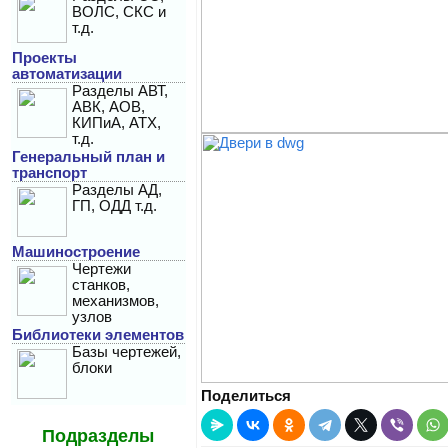
ВОЛС, СКС и
т.д.
Проекты
автоматизации
Разделы АВТ,
АВК, АОВ,
КИПиА, АТХ,
т.д.
Генеральный план и
транспорт
Разделы АД,
ГП, ОДД т.д.
Машиностроение
Чертежи
станков,
механизмов,
узлов
Библиотеки элементов
Базы чертежей,
блоки
Поделиться
Подразделы