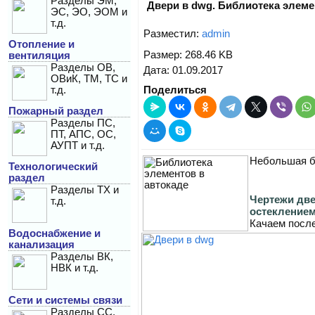
Разделы ЭМ,
Двери в dwg. Библиотека элеме
ЭС, ЭО, ЭОМ и
т.д.
Разместил:
admin
Отопление и
Размер: 268.46 KB
вентиляция
Разделы ОВ,
Дата: 01.09.2017
ОВиК, ТМ, ТС и
т.д.
Поделиться
Пожарный раздел
Разделы ПС,
ПТ, АПС, ОС,
АУПТ и т.д.
Небольшая б
Технологический
раздел
Разделы ТХ и
Чертежи две
т.д.
остекление
Качаем после
Водоснабжение и
канализация
Разделы ВК,
НВК и т.д.
Сети и системы связи
Разделы СС,