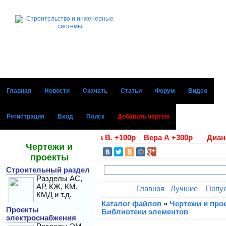
Главная
Новости
Скачать
Статьи
Форум
Видео
Регистрация
Вход
Поиск
Добавить чертеж
ие благодарности Алла В. +100р Вера А +300р Диана Г +
Чертежи и
проекты
Строительный раздел
Разделы АС,
АР, КЖ, КМ,
Главная
Лучшие
Попу
КМД и т.д.
Каталог файлов
»
Чертежи и про
Проекты
Библиотеки элементов
электроснабжения