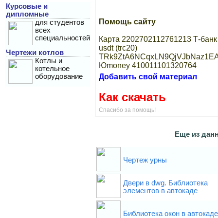
Курсовые и
дипломные
Помощь сайту
для студентов
всех
специальностей
Карта 2202702112761213 Т-банк
usdt (trc20)
Чертежи котлов
TRk9ZtA6NCqxLN9QjVJbNaz1EA
Котлы и
Юmoney 410011101320764
котельное
Добавить свой материал
оборудование
Как скачать
Спасибо за помощь!
Eще из данн
Чертеж урны
Двери в dwg. Библиотека
элементов в автокаде
Библиотека окон в автокаде