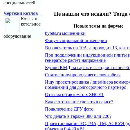
специальностей
Не нашли что искали? Тогда
Чертежи котлов
Котлы и
котельное
Новые темы на форуме
bybits.ru мошенники
оборудование
Форум социальной инженерии
Выключатель на 10А, а проходит 13, как 
При подключении индукционной плиты 
генераторе растет напряжение
Куплю КМД на гараж из сэндвич панелей
Снятие полупроводящего слоя кабеля
Ищу проектировщика / дизайнера коммер
помещений для долгосрочного партнерс
Отзывы об автоматах SHCET
Какое отопление сделать в офисе?
Подключение ДГУ фото
Что делать в гараже 380 или 220?
Проектирование ЭС, РЗА, ТМ, АСКУЭ (д
объектов 0,4-20 кВ)