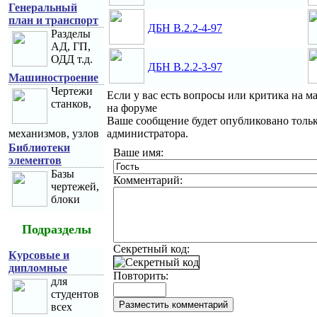
Генеральный
план и транспорт
ДБН В.2.2-4-97
Разделы
АД, ГП,
ОДД т.д.
ДБН В.2.2-3-97
Машиностроение
Чертежи
Если у вас есть вопросы или критика на 
станков,
на форуме
Ваше сообщение будет опубликовано тольк
механизмов, узлов
администратора.
Библиотеки
Ваше имя:
элементов
Базы
Комментарий:
чертежей,
блоки
Подразделы
Секретный код:
Курсовые и
дипломные
Повторить:
для
студентов
всех