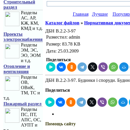
Строительный
раздел
Разделы
Главная
Лучшие
Популяр
АС, АР,
Каталог файлов
»
Нормативная докуме
КЖ, КМ,
КМД и т.д.
ДБН В.2.2-3-97
Проекты
Разместил: admin
электроснабжения
Размер: 83.78 KB
Разделы
ЭМ, ЭС,
Дата: 25.03.2009
ЭО, ЭОМ
Поделиться
и т.д.
Отопление и
вентиляция
Разделы
ДБН В.2.2-3-97. Будинки і споруди. Будин
ОВ,
ОВиК,
Поделиться
ТМ, ТС и
т.д.
Пожарный раздел
Разделы
ПС, ПТ,
АПС, ОС,
Помощь сайту
АУПТ и