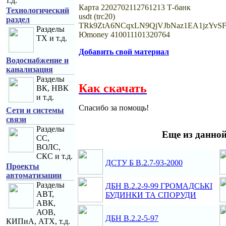
т.д.
Карта 2202702112761213 Т-банк
Технологический
usdt (trc20)
раздел
TRk9ZtA6NCqxLN9QjVJbNaz1EA1jzYvSF
Разделы
Юmoney 410011101320764
ТХ и т.д.
Добавить свой материал
Водоснабжение и
канализация
Разделы
Как скачать
ВК, НВК
и т.д.
Спасибо за помощь!
Сети и системы
связи
Разделы
Eще из данной
СС,
ВОЛС,
СКС и т.д.
ДСТУ Б В.2.7-93-2000
Проекты
автоматизации
Разделы
ДБН В.2.2-9-99 ГРОМАДСЬКІ
АВТ,
БУДИНКИ ТА СПОРУДИ
АВК,
АОВ,
ДБН В.2.2-5-97
КИПиА, АТХ, т.д.